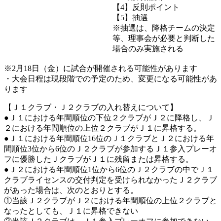
【4】反則ポイント
【5】抽選
※抽選は、降格チームの決定
等、理事会が必要と判断した
場合のみ実施される
※2月18日（金）に試合が開催される可能性があります
・大会日程は現段階での予定のため、変更になる可能性があ
ります
【Ｊ１クラブ・Ｊ２クラブの入れ替えについて】
●Ｊ１における年間順位の下位２クラブがＪ２に降格し、Ｊ
２における年間順位の上位２クラブがＪ１に昇格する。
●Ｊ１における年間順位16位のＪ１クラブとＪ２における年
間順位3位から6位のＪ２クラブが参加するＪ１参入プレーオ
フに優勝したＪクラブがＪ１に残留または昇格する。
●Ｊ２における年間順位1位から6位のＪ２クラブの中でＪ１
クラブライセンスの交付判定を受けられなかったＪ２クラブ
があった場合は、次のとおりとする。
①当該Ｊ２クラブがＪ２における年間順位の上位２クラブと
なったとしても、Ｊ１に昇格できない