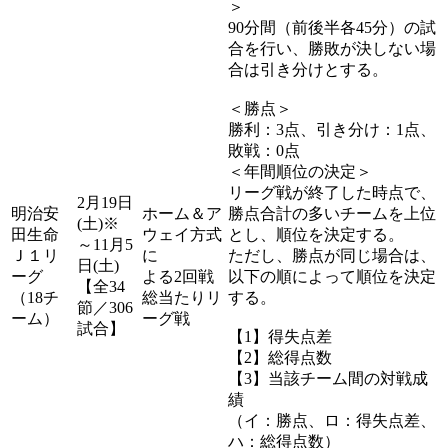
＞
90分間（前後半各45分）の試
合を行い、勝敗が決しない場
合は引き分けとする。
＜勝点＞
勝利：3点、引き分け：1点、
敗戦：0点
＜年間順位の決定＞
リーグ戦が終了した時点で、
2月19日
明治安
ホーム＆ア
勝点合計の多いチームを上位
(土)※
田生命
ウェイ方式
とし、順位を決定する。
～11月5
Ｊ１リ
に
ただし、勝点が同じ場合は、
日(土)
ーグ
よる2回戦
以下の順によって順位を決定
【全34
（18チ
総当たりリ
する。
節／306
ーム）
ーグ戦
試合】
【1】得失点差
【2】総得点数
【3】当該チーム間の対戦成
績
（イ：勝点、ロ：得失点差、
ハ：総得点数）