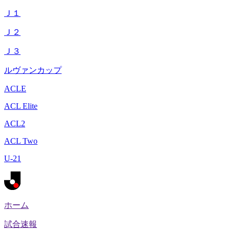
Ｊ１
Ｊ２
Ｊ３
ルヴァンカップ
ACLE
ACL Elite
ACL2
ACL Two
U-21
ホーム
試合速報