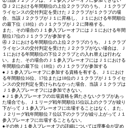
②当該Ｊ２クラブは、Ｊ１参入プレーオフに参加できない
③Ｊ２における年間順位の上位２クラブのうち、Ｊ１クラブ
ライセンスの交付判定を受けたＪ２クラブが１クラブの場
合、当該Ｊ２クラブがＪ１に昇格し、Ｊ１における年間順位
の最下位（18位）のＪ１クラブがＪ２に降格する。
また、その場合のＪ１参入プレーオフにはＪ１における年間
順位17位のＪ１クラブが参加する
④Ｊ２における年間順位の上位２クラブのうち、Ｊ１クラブ
ライセンスの交付判定を受けたＪ２クラブがない場合は、Ｊ
１における年間順位の下位２クラブとの入れ替えは行わな
い。また、その場合のＪ１参入プレーオフにはＪ１における
年間順位の最下位（18位）のＪ１クラブが参加する
●Ｊ１参入プレーオフに参加する資格を有する、Ｊ１におけ
る年間順位16位、17位または18位のＪ１クラブがＪ１ライセ
ンスの交付判定を受けられなかった場合、当該Ｊ１クラブは
Ｊ１参入プレーオフには参加できない。
●Ｊ１参入プレーオフの出場資格を満たさないクラブがあっ
た場合でも、Ｊ１リーグ戦年間順位15位以上のクラブが繰り
下がってＪ１参入プレーオフに出場することはなく、また、
Ｊ２リーグ戦年間順位７位以下のクラブが繰り上がってＪ１
参入プレーオフに出場することもない。
●その他Ｊ１参入プレーオフの詳細については理事会が定め