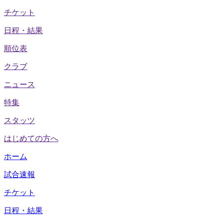
チケット
日程・結果
順位表
クラブ
ニュース
特集
スタッツ
はじめての方へ
ホーム
試合速報
チケット
日程・結果