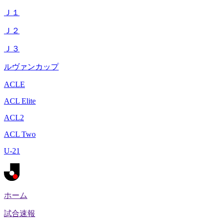
Ｊ１
Ｊ２
Ｊ３
ルヴァンカップ
ACLE
ACL Elite
ACL2
ACL Two
U-21
ホーム
試合速報