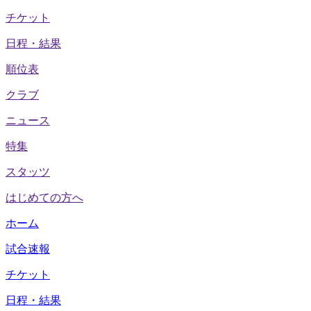
チケット
日程・結果
順位表
クラブ
ニュース
特集
スタッツ
はじめての方へ
ホーム
試合速報
チケット
日程・結果