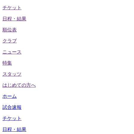
チケット
日程・結果
順位表
クラブ
ニュース
特集
スタッツ
はじめての方へ
ホーム
試合速報
チケット
日程・結果