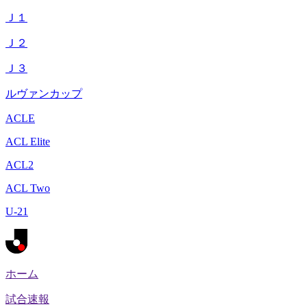
Ｊ１
Ｊ２
Ｊ３
ルヴァンカップ
ACLE
ACL Elite
ACL2
ACL Two
U-21
ホーム
試合速報