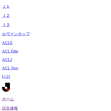
Ｊ１
Ｊ２
Ｊ３
ルヴァンカップ
ACLE
ACL Elite
ACL2
ACL Two
U-21
ホーム
試合速報