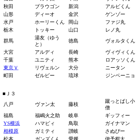
秋田
ブラウゴン
新潟
アルビくん
山形
ディーオ
金沢
ゲンゾー
水戸
ホーリーくん
岡山
ファジ丸
栃木
トッキー
山口
レノ丸
湯友（ゆう
群馬
徳島
ヴォルタくん
と）
大宮
アルディ
長崎
ヴィヴィくん
千葉
ユニティ
熊本
ロアッソくん
東京Ｖ
リヴェルン
大分
ニータン
町田
ゼルビー
琉球
ジンベーニョ
■Ｊ３
蹴っとばし小
八戸
ヴァン太
藤枝
僧
福島
福嶋火之助
岐阜
ギッフィー
YS横浜
ハマピィ
鳥取
ガイナマン
相模原
ガミティ
讃岐
さぬぴー
松本
ガンズくん
愛媛
伊予柑太