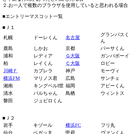
２.お一人で複数のブラウザを使用していると思われる場合
■エントリーマスコット一覧
■Ｊ１
グランパスく
札幌
ドーレくん
名古屋
ん
鹿島
しかお
京都
パーサくん
浦和
レディア
Ｇ大阪
ガンバボーイ
柏
レイくん
Ｃ大阪
ロビー
川崎Ｆ
カブレラ
神戸
モーヴィ
横浜FM
マリノス君
広島
サンチェ
湘南
キングベルI世
福岡
アビーくん
清水
パルちゃん
鳥栖
ウィントス
磐田
ジュビロくん
■Ｊ２
岩手
キヅール
横浜FC
フリ丸
仙台
ベガッ太
甲府
ヴァンくん