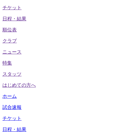
チケット
日程・結果
順位表
クラブ
ニュース
特集
スタッツ
はじめての方へ
ホーム
試合速報
チケット
日程・結果