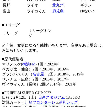
長野
ライオー
北九州
ギラン
富山
ライカくん
鹿児島
ゆないくー
■Ｊリーグ
Ｊリーグキン
Ｊリーグ
グ
※今後、変更になる可能性があります。変更がある場合は、
お知らせいたします。
■歴代優勝者
マリノスケ(
横浜FM
) 1回／2020年
ベガッ太（仙台）2回／2013年、2016年
グランパスくん（
名古屋
）2回／2018年、2019年
サンチェ（広島）2回／2015年、2017年
ヴィヴィくん（長崎）2回／2014年、2021年
■FUJIFILM SUPER CUP 2022
日程：2月12日（土）
日産スタジアム
13:35KO
対戦カード：
川崎フロンターレ
vs
浦和レッズ