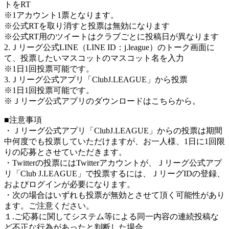
トをRT
※1アカウント1票となります。
※公式RTを取り消すと投票は無効になります
※公式RT用のツイートはクラブごとに投稿日が異なります
2.Ｊリーグ公式LINE（LINE ID：j.league）のトーク画面に
て、投票したいマスコットのマスコット名を入力
※1日1回投票可能です。
3.Ｊリーグ公式アプリ「ClubJ.LEAGUE」から投票
※1日1回投票可能です。
※Ｊリーグ公式アプリのダウンロードはこちらから。
■注意事項
・Ｊリーグ公式アプリ「ClubJ.LEAGUE」からの投票は期間
中何度でも投票していただけますが、お一人様、1日に1回限
りの応募とさせていただきます。
・Twitterの投票にはTwitterアカウントが、Ｊリーグ公式アプ
リ「Club J.LEAGUE」で投票するには、ＪリーグIDの登録、
およびログインが必要になります。
・次の場合はいずれも投票が無効とさせて頂く可能性があり
ます。ご注意ください。
１.ご応募に関してシステム等による同一内容の連続投稿な
ど不正な行為があったと判断した場合