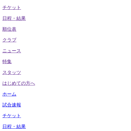
チケット
日程・結果
順位表
クラブ
ニュース
特集
スタッツ
はじめての方へ
ホーム
試合速報
チケット
日程・結果