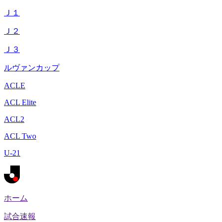
Ｊ１
Ｊ２
Ｊ３
ルヴァンカップ
ACLE
ACL Elite
ACL2
ACL Two
U-21
ホーム
試合速報