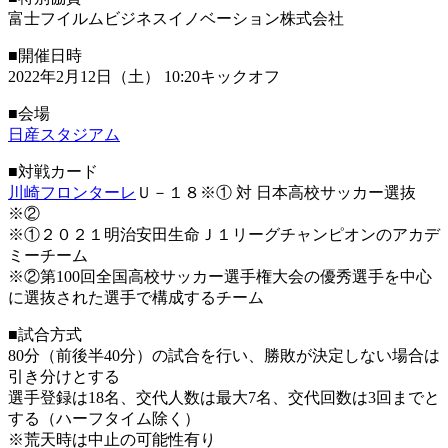
富士フイルムビジネスイノベーション株式会社
■開催日時
2022年2月12日（土） 10:20キックオフ
■会場
日産スタジアム
■対戦カード
川崎フロンターレ
Ｕ－１８※① 対
日本高校サッカー選抜
※②
※①２０２１明治安田生命Ｊ１リーグチャンピオンのアカデ
ミーチーム
※②第100回全国高校サッカー選手権大会の優秀選手を中心
に選抜された選手で構成するチーム
■試合方式
80分（前後半40分）の試合を行い、勝敗が決定しない場合は
引き分けとする
選手登録は18名、交代人数は最大7名、交代回数は3回までと
する（ハーフタイム除く）
※荒天時は中止の可能性有り