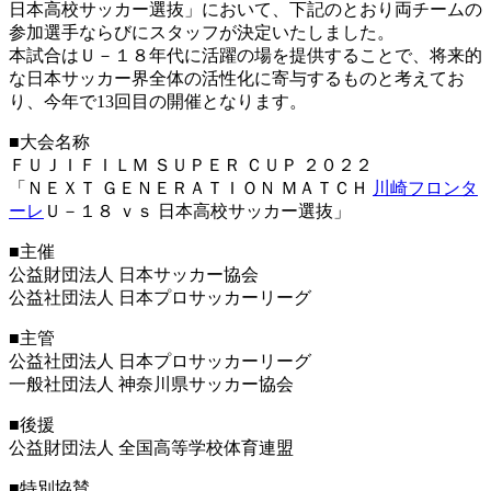
日本高校サッカー選抜」において、下記のとおり両チームの
参加選手ならびにスタッフが決定いたしました。
本試合はＵ－１８年代に活躍の場を提供することで、将来的
な日本サッカー界全体の活性化に寄与するものと考えてお
り、今年で13回目の開催となります。
■大会名称
ＦＵＪＩＦＩＬＭ ＳＵＰＥＲ ＣＵＰ ２０２２
「ＮＥＸＴ ＧＥＮＥＲＡＴＩＯＮ ＭＡＴＣＨ
川崎フロンタ
ーレ
Ｕ－１８ ｖｓ 日本高校サッカー選抜」
■主催
公益財団法人 日本サッカー協会
公益社団法人 日本プロサッカーリーグ
■主管
公益社団法人 日本プロサッカーリーグ
一般社団法人 神奈川県サッカー協会
■後援
公益財団法人 全国高等学校体育連盟
■特別協賛