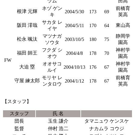
ヅム
田高
ネヅ ゲン
前橋育
根津 元輝
2004/5/30
173
69
キ
英高
サカタ レ
阪田 澪哉
東山高
2004/5/11
170
64
イヤ
マツナガ
静岡学
松永 颯汰
2003/10/5
180
75
ソウタ
園高
フクダ シ
神村学
福田 師王
2004/4/8
178
70
オウ
園高
FW
オオサコ
神村学
大迫 塁
2004/10/13
176
67
ルイ
園高
モリヤ レ
前橋育
守屋 練太郎
2004/1/12
178
67
ンタロウ
英高
【スタッフ】
スタッフ
氏 名
団長
玉生 謙介
タマニュウ ケンスケ
監督
仲村 浩二
ナカムラ コウジ