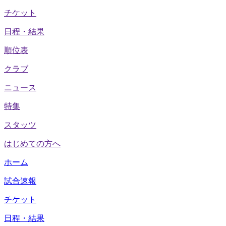
チケット
日程・結果
順位表
クラブ
ニュース
特集
スタッツ
はじめての方へ
ホーム
試合速報
チケット
日程・結果