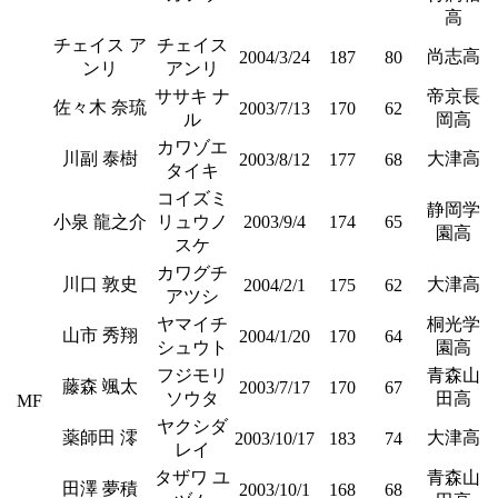
高
チェイス ア
チェイス
尚志高
2004/3/24
187
80
ンリ
アンリ
ササキ ナ
帝京長
佐々木 奈琉
2003/7/13
170
62
ル
岡高
カワゾエ
川副 泰樹
大津高
2003/8/12
177
68
タイキ
コイズミ
静岡学
小泉 龍之介
リュウノ
2003/9/4
174
65
園高
スケ
カワグチ
川口 敦史
大津高
2004/2/1
175
62
アツシ
ヤマイチ
桐光学
山市 秀翔
2004/1/20
170
64
シュウト
園高
フジモリ
青森山
藤森 颯太
2003/7/17
170
67
ソウタ
田高
MF
ヤクシダ
薬師田 澪
大津高
2003/10/17
183
74
レイ
タザワ ユ
青森山
田澤 夢積
2003/10/1
168
68