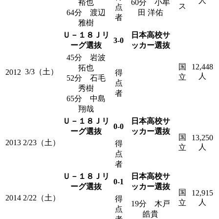
人
裕也
60分 小牟
ス
点
64分 渡辺
田 洋佑
者
雅樹
Ｕ－１８Ｊリ
日本高校サ
3-0
ーグ選抜
ッカー選抜
45分 岩波
国
12,448
拓也
3/3（土）
2012
得
人
立
52分 石毛
点
秀樹
者
65分 中島
翔哉
Ｕ－１８Ｊリ
日本高校サ
0-0
ーグ選抜
ッカー選抜
国
13,250
2013
2/23（土）
得
人
立
点
者
Ｕ－１８Ｊリ
日本高校サ
0-1
ーグ選抜
ッカー選抜
国
12,915
2014
2/22（土）
得
人
立
19分 木戸
点
皓貴