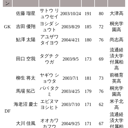
ン
サトウ リ
佐藤 瑠星
大津高
2003/10/24
191
80
ュウセイ
ヨシダ シ
桐光学
吉田 優翔
GK
2003/8/29
185
72
ュウト
園高
アユザワ
鮎澤 太陽
尚志高
2004/4/21
180
76
タイヨウ
流通経
タグチ ク
済大学
田口 空我
2003/9/5
173
69
ウガ
付属柏
高
ヤギウ シ
前橋育
柳生 将太
2003/7/1
181
73
ョウタ
英高
ババ タク
桐光学
馬場 拓己
2003/4/25
179
76
ミ
園高
エビヌマ
米子北
海老沼 慶士
2003/7/10
171
62
ヨシヒト
高
DF
流通経
オオカワ
済大学
大川 佳風
2004/9/25
171
67
カフウ
付属柏