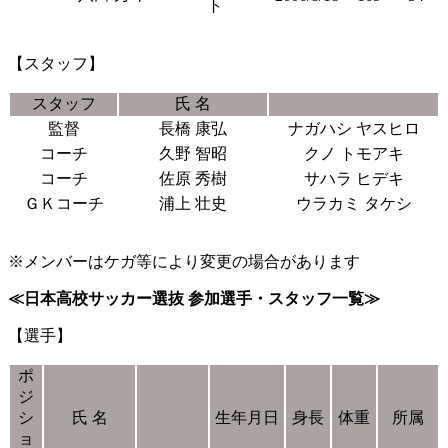
ト
【スタッフ】
スタッフ
氏 名
監督
長橋 康弘
ナガハシ ヤスヒロ
コーチ
久野 智昭
クノ トモアキ
コーチ
佐原 秀樹
サハラ ヒデキ
ＧＫコーチ
浦上 壮史
ウラカミ タケシ
※メンバーはケガ等により変更の場合があります
≪日本高校サッカー選抜 参加選手・スタッフ一覧≫
【選手】
ポ
ジ
シ
氏 名
生年月日
身長
体重
所属
ョ