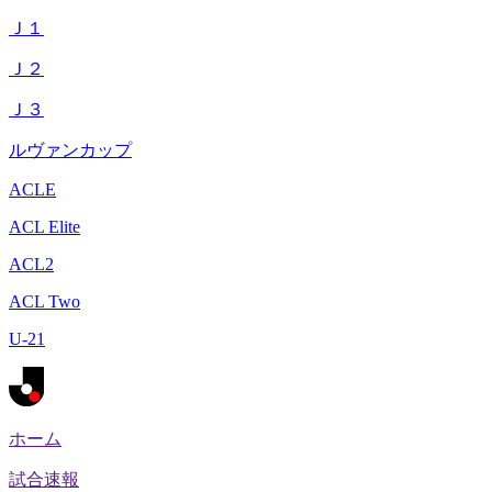
Ｊ１
Ｊ２
Ｊ３
ルヴァンカップ
ACLE
ACL Elite
ACL2
ACL Two
U-21
ホーム
試合速報