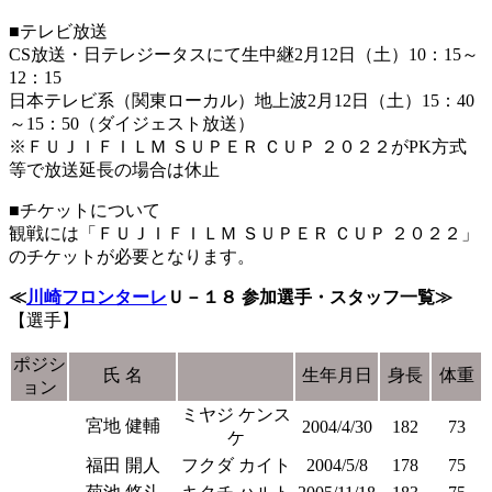
■テレビ放送
CS放送・日テレジータスにて生中継2月12日（土）10：15～
12：15
日本テレビ系（関東ローカル）地上波2月12日（土）15：40
～15：50（ダイジェスト放送）
※ＦＵＪＩＦＩＬＭ ＳＵＰＥＲ ＣＵＰ ２０２２がPK方式
等で放送延長の場合は休止
■チケットについて
観戦には「ＦＵＪＩＦＩＬＭ ＳＵＰＥＲ ＣＵＰ ２０２２」
のチケットが必要となります。
≪
川崎フロンターレ
Ｕ－１８ 参加選手・スタッフ一覧≫
【選手】
ポジシ
氏 名
生年月日
身長
体重
ョン
ミヤジ ケンス
宮地 健輔
2004/4/30
182
73
ケ
福田 開人
フクダ カイト
2004/5/8
178
75