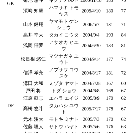
菊池 悠斗
キクチ ハルト
2005/11/18
183
75
GK
ハマサキ トモ
濱崎 知康
2005/4/10
180
77
ヤス
ヤマモト ケン
山本 健翔
2006/5/7
181
71
ショウ
高井 幸大
タカイ コウタ
2004/9/4
193
84
アサオカ ヒユ
浅岡 飛夢
2004/6/30
183
81
ウ
マツナガネ ユ
松長根 悠仁
2004/9/14
177
74
ウト
ノブサワ コウ
信澤 孝亮
2004/8/17
181
72
スケ
溝田 大和
ミゾタ ヤマト
2004/7/28
167
60
戸田 将
トダ ショウ
2004/6/8
168
67
江原 叡志
エハラ エイジ
2005/8/9
170
62
DF
タカハシ ユウ
高橋 悠斗
2005/7/17
178
67
ト
元木 湊大
モトキ ミナト
2005/7/3
170
62
佐藤 颯人
サトウ ハヤト
2005/5/6
176
63