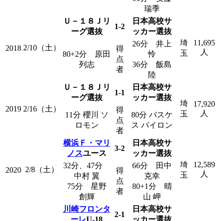
瑞季
Ｕ－１８Ｊリ
日本高校サ
1-2
ーグ選抜
ッカー選抜
埼
11,695
26分 井上
2/10（土）
2018
得
人
玉
80+2分 原田
怜
点
列志
36分 飯島
者
陸
Ｕ－１８Ｊリ
日本高校サ
1-1
ーグ選抜
ッカー選抜
埼
17,920
2019
2/16（土）
得
人
玉
11分 櫻川 ソ
80分 バスケ
点
ロモン
ス バイロン
者
横浜Ｆ・マリ
日本高校サ
3-2
ノス
ユース
ッカー選抜
埼
12,589
32分、47分
66分 田中
2/8（土）
2020
得
人
玉
中村 翼
克幸
点
75分 星野
80+1分 晴
者
創輝
山 岬
川崎フロンタ
日本高校サ
2-1
ーレ
U-18
ッカー選抜