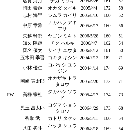
名賀 海月
ナカ ミツキ
2005/6/26
161
57
岡田 泰輝
オカダ タイキ
2005/4/4
172
58
志村 海里
シムラ カイリ
2005/8/16
160
52
ナカハラ アキ
中原 章雅
2005/6/13
160
56
マサ
矢越 幹都
ヤゴシ ミキト
2006/5/28
160
51
知久 陽輝
チク ハルキ
2006/4/7
162
54
齊名 優太
サイナ ユウタ
2006/8/12
161
50
五木田 季晋
ゴキタ キシン
2004/7/12
182
71
コバヤシ ユウ
小林 優仁
2004/4/14
174
69
ジン
オカザキ トラ
岡崎 寅太郎
2005/4/20
173
71
タロウ
タカハシ ソウ
高橋 宗杜
FW
2005/4/13
174
73
ド
コダマ ショウ
児玉 昌太郎
2006/4/29
173
68
タロウ
香取 武
カトリ タケシ
2006/5/11
166
54
ハッタ シュウ
八田 秀斗
2006/8/18
169
54