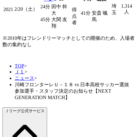
埼
1,314
24分 田中 幹
2/20（土）
2021
得
人
玉
大
41分 安斎 颯
点
45分 大関 友
馬
者
翔
※2010年はフレンドリーマッチとしての開催のため、入場者
数の集約なし
TOP
>
Ｊ１
>
ニュース
>
川崎フロンターレＵ－１８ vs 日本高校サッカー選抜
参加選手・スタッフ決定のお知らせ【NEXT
GENERATION MATCH】
Ｊリーグ公式サービス