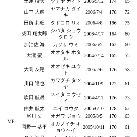
土屋 櫂大
ツチヤ カイト
2006/5/12
174
65
ヤマナカ ダイ
山中 大輝
2006/7/4
178
72
キ
田所 莉旺
タドコロ リオ
2006/4/8
186
75
シバタ ショウ
柴田 翔太郎
2006/4/17
164
60
タロウ
加治佐 海
カジサ ウミ
2006/6/5
162
60
オオタキ ホタ
大瀧 螢
2004/7/14
165
55
ル
オオゼキ ユウ
大関 友翔
2005/2/6
176
58
ト
カワグチ タツ
川口 達也
2004/11/9
172
61
ヤ
スイタ コウセ
吹田 航晟
2004/4/11
176
73
イ
由井 航太
ユイ コウタ
2005/6/10
178
62
尾川 丈
オガワ ジョウ
2005/8/5
170
63
MF
オカノイチ キ
岡野一 恭平
2005/10/11
170
61
ョウヘイ