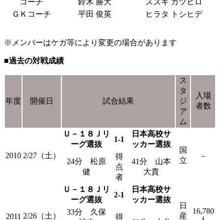
コーチ
鈴木 勝大
スズキ カツヒロ
ＧＫコーチ
平田 俊英
ヒラタ トシヒデ
※メンバーはケガ等により変更の場合があります
■過去の対戦成績
ス
タ
入場
年度
開催日
試合結果
ジ
者数
ア
ム
Ｕ－１８Ｊリ
日本高校サ
1-1
ーグ選抜
ッカー選抜
国
2010
2/27（土）
–
得
立
24分 松原
41分 山本
点
健
大貴
者
Ｕ－１８Ｊリ
日本高校サ
2-1
ーグ選抜
ッカー選抜
日
16,780
33分 久保
2/26（土）
産
2011
得