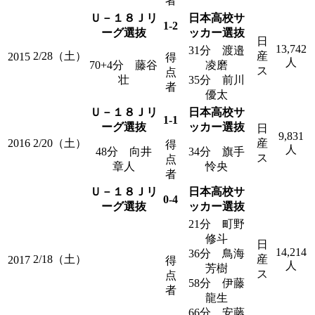
者
Ｕ－１８Ｊリ
日本高校サ
1-2
ーグ選抜
ッカー選抜
日
13,742
31分 渡邉
2/28（土）
産
2015
得
人
70+4分 藤谷
凌磨
ス
点
壮
35分 前川
者
優太
Ｕ－１８Ｊリ
日本高校サ
1-1
ーグ選抜
ッカー選抜
日
9,831
2016
2/20（土）
産
得
人
48分 向井
34分 旗手
ス
点
章人
怜央
者
Ｕ－１８Ｊリ
日本高校サ
0-4
ーグ選抜
ッカー選抜
21分 町野
修斗
日
14,214
36分 鳥海
2/18（土）
産
2017
得
人
芳樹
ス
点
58分 伊藤
者
龍生
66分 安藤