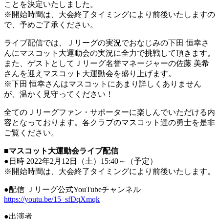
ことを決定いたしました。
※開始時間は、大会終了タイミングにより前後いたしますの
で、予めご了承ください。
ライブ配信では、Ｊリーグの実況でおなじみの下田 恒幸さ
んにマスコット大運動会の実況に全力で挑戦して頂きます。
また、ゲストとしてＪリーグ名誉マネージャーの佐藤 美希
さんを迎えマスコット大運動会を盛り上げます。
※下田 恒幸さんはマスコットにあまり詳しくありません
が、温かく見守ってください！
全てのＪリーグファン・サポーターに楽しんでいただける内
容となっております。各クラブのマスコット達の勇士を是非
ご覧ください。
■マスコット大運動会ライブ配信
●日時 2022年2月12日（土）15:40～（予定）
※開始時間は、大会終了タイミングにより前後いたします。
●配信 Ｊリーグ公式YouTubeチャンネル
https://youtu.be/15_sfDqXmqk
●出演者