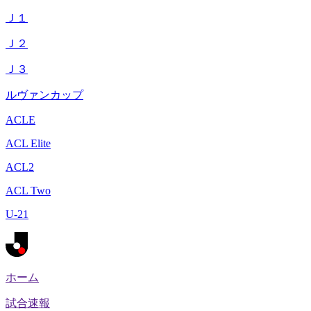
Ｊ１
Ｊ２
Ｊ３
ルヴァンカップ
ACLE
ACL Elite
ACL2
ACL Two
U-21
ホーム
試合速報