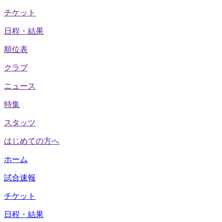
チケット
日程・結果
順位表
クラブ
ニュース
特集
スタッツ
はじめての方へ
ホーム
試合速報
チケット
日程・結果