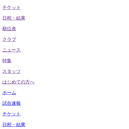
チケット
日程・結果
順位表
クラブ
ニュース
特集
スタッツ
はじめての方へ
ホーム
試合速報
チケット
日程・結果