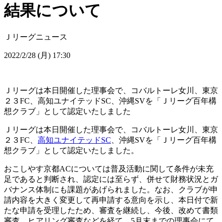
結果について
Ｊリーグニュース
2022/2/28 (月) 17:30
Ｊリーグは本日開催した理事会で、コバルトーレ女川、東京
２３FC、高知ユナイテッドSC、沖縄SVを「Ｊリーグ百年構
想クラブ」として認定いたしました
Ｊリーグは本日開催した理事会で、コバルトーレ女川、東京
２３FC、
高知ユナイテッドSC
、沖縄SVを「Ｊリーグ百年構
想クラブ」として認定いたしました。
おこしやす京都ACについては普及活動に関して条件が未充
足であると判断され、認定には至らず、併せて財務状況とガ
バナンス体制にも課題があげられました。なお、クラブが申
請内容を大きく変更して再申請する意向を示し、本日付で新
たな申請を受理したため、審査を継続し、今後、改めて書類
審査、ヒアリング審査などを経て、5月末までの理事会にて