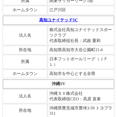
所属
関東サッカーリーグ1部
ホームタウン
江戸川区
高知ユナイテッドSC
株式会社高知ユナイテッドスポー
法人名
ツクラブ
代表取締役社長：武政 重和
所在地
高知県高知市大谷公園町21-6
日本フットボールリーグ（ＪＦ
所属
Ｌ）
ホームタウン
高知市を中心とする全県
沖縄SV
沖縄ＳＶ株式会社
法人名
代表取締役CEO：高原 直泰
沖縄県豊見城市豊埼3-59 トヨプラ
所在地
311