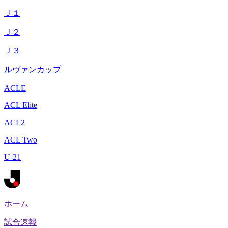
Ｊ１
Ｊ２
Ｊ３
ルヴァンカップ
ACLE
ACL Elite
ACL2
ACL Two
U-21
ホーム
試合速報