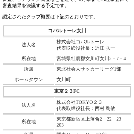
審査結果を決議する予定です。
認定されたクラブ概要は下記のとおりです。
コバルトーレ女川
株式会社コバルトーレ
法人名
代表取締役社長：近江 弘一
所在地
宮城県牡鹿郡女川町女川2－7－4
所属
東北社会人サッカーリーグ1部
ホームタウン
女川町
東京２３FC
株式会社TOKYO２３
法人名
代表取締役社長：西村 剛敏
東京都新宿区上落合2－22－23－
所在地
203