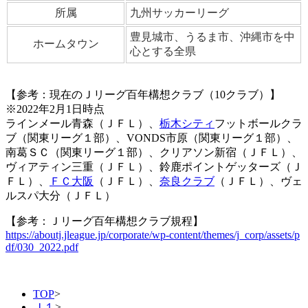
所属
九州サッカーリーグ
豊見城市、うるま市、沖縄市を中
ホームタウン
心とする全県
【参考：現在のＪリーグ百年構想クラブ（10クラブ）】
※2022年2月1日時点
ラインメール青森（ＪＦＬ）、
栃木シティ
フットボールクラ
ブ（関東リーグ１部）、VONDS市原（関東リーグ１部）、
南葛ＳＣ（関東リーグ１部）、クリアソン新宿（ＪＦＬ）、
ヴィアティン三重（ＪＦＬ）、鈴鹿ポイントゲッターズ（Ｊ
ＦＬ）、
ＦＣ大阪
（ＪＦＬ）、
奈良クラブ
（ＪＦＬ）、ヴェ
ルスパ大分（ＪＦＬ）
【参考：Ｊリーグ百年構想クラブ規程】
https://aboutj.jleague.jp/corporate/wp-content/themes/j_corp/assets/p
df/030_2022.pdf
TOP
>
Ｊ１
>