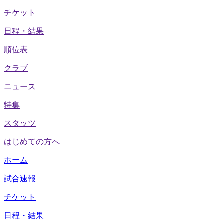
チケット
日程・結果
順位表
クラブ
ニュース
特集
スタッツ
はじめての方へ
ホーム
試合速報
チケット
日程・結果