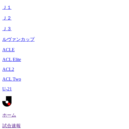
Ｊ１
Ｊ２
Ｊ３
ルヴァンカップ
ACLE
ACL Elite
ACL2
ACL Two
U-21
ホーム
試合速報