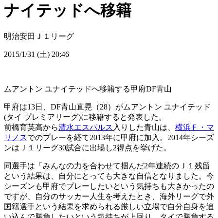
ナイテッドへ移籍
明治安田Ｊ１リーグ
2015/1/31 (土) 20:46
ムアントン ユナイテッドへ移籍する甲府DF青山
甲府は13日、DF青山直晃（28）がムアントン ユナイテッド
(タイ プレミアリーグ)に移籍すると発表した。
前橋育英高から
清水エスパルス
入りした青山は、
横浜Ｆ・マ
リノス
でのプレーを経て2013年に甲府に加入。2014年シーズ
ンはＪ１リーグ30試合に出場し2得点を挙げた。
同選手は「みんなの力を合わせて掴んだ2年連続のＪ１残留
という結果は、自分にとっても大きな自信となりました。今
シーズンも甲府でプレーしたいという気持ちも大きかったの
ですが、自分のサッカー人生を考えたとき、海外リーグで外
国籍選手という結果を求められる厳しい立場で自分自身を追
い込んで勝負したいという気持ちが上回り、タイで勝負する