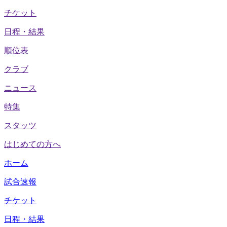
チケット
日程・結果
順位表
クラブ
ニュース
特集
スタッツ
はじめての方へ
ホーム
試合速報
チケット
日程・結果