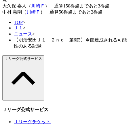
大久保 嘉人（
川崎Ｆ
） 通算150得点まであと3得点
中村 憲剛（
川崎Ｆ
） 通算50得点まであと2得点
TOP
>
Ｊ１
>
ニュース
>
【明治安田Ｊ１ ２ｎｄ 第6節】今節達成される可能
性のある記録
Ｊリーグ公式サービス
Ｊリーグ公式サービス
Ｊリーグチケット