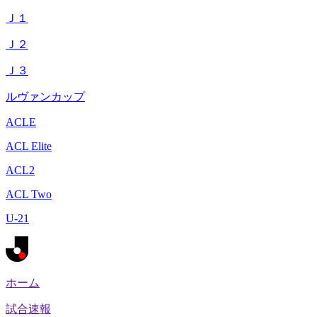
Ｊ１
Ｊ２
Ｊ３
ルヴァンカップ
ACLE
ACL Elite
ACL2
ACL Two
U-21
ホーム
試合速報