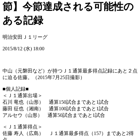
節】今節達成される可能性の
ある記録
明治安田Ｊ１リーグ
2015/8/12 (水) 18:00
中山（元磐田など）が持つＪ１通算最多得点記録にあと２点
に迫る佐藤。（2015年7月25日撮影）
■個人記録■
＜Ｊ１通算出場＞
石川 竜也（山形） 通算150試合まであと1試合
藤田 征也（湘南） 通算100試合まであと1試合
アルセウ（山形） 通算50試合まであと1試合
＜Ｊ１通算得点＞
佐藤 寿人（広島） Ｊ１通算最多得点（157）まであと2得
点