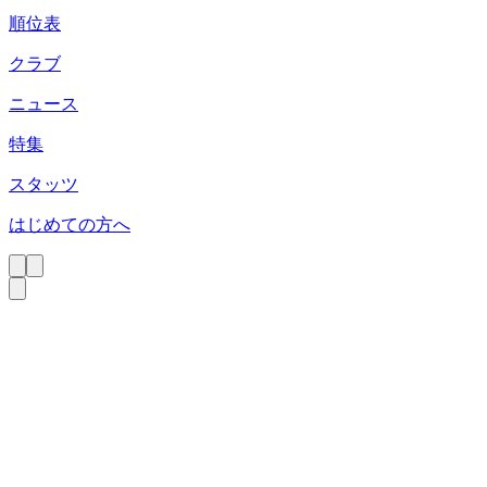
順位表
クラブ
ニュース
特集
スタッツ
はじめての方へ