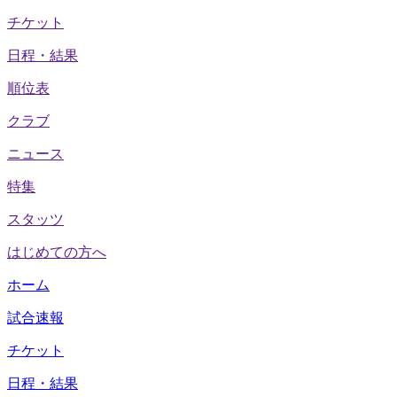
チケット
日程・結果
順位表
クラブ
ニュース
特集
スタッツ
はじめての方へ
ホーム
試合速報
チケット
日程・結果