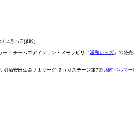
5年4月25日撮影）
カード チームエディション・メモラビリア
浦和レッズ
」の発売
は 明治安田生命Ｊ１リーグ ２ｎｄステージ第7節
湘南ベルマー