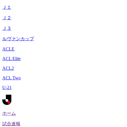
Ｊ１
Ｊ２
Ｊ３
ルヴァンカップ
ACLE
ACL Elite
ACL2
ACL Two
U-21
ホーム
試合速報