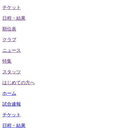
チケット
日程・結果
順位表
クラブ
ニュース
特集
スタッツ
はじめての方へ
ホーム
試合速報
チケット
日程・結果