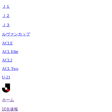
Ｊ１
Ｊ２
Ｊ３
ルヴァンカップ
ACLE
ACL Elite
ACL2
ACL Two
U-21
ホーム
試合速報