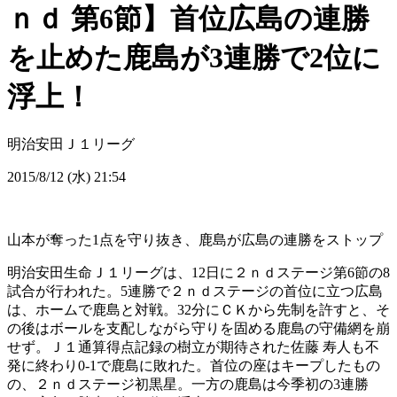
ｎｄ 第6節】首位広島の連勝
を止めた鹿島が3連勝で2位に
浮上！
明治安田Ｊ１リーグ
2015/8/12 (水) 21:54
山本が奪った1点を守り抜き、鹿島が広島の連勝をストップ
明治安田生命Ｊ１リーグは、12日に２ｎｄステージ第6節の8
試合が行われた。5連勝で２ｎｄステージの首位に立つ広島
は、ホームで鹿島と対戦。32分にＣＫから先制を許すと、そ
の後はボールを支配しながら守りを固める鹿島の守備網を崩
せず。Ｊ１通算得点記録の樹立が期待された佐藤 寿人も不
発に終わり0-1で鹿島に敗れた。首位の座はキープしたもの
の、２ｎｄステージ初黒星。一方の鹿島は今季初の3連勝