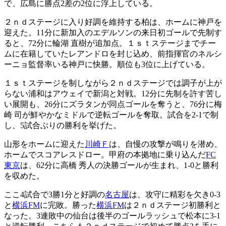
で、広島に勝点2差の2位に浮上している。
２ｎｄステージに入り好調を維持する柏は、ホームに神戸を
迎えた。11分に新加入のエデルソンの来日初ゴールで先制す
ると、72分に輪湖 直樹が追加点。１ｓｔステージまでチー
ムに在籍していたレアンドロを封じ込め、前指揮官のネルシ
ーニョ監督率いる神戸に快勝。順位も3位に上げている。
１ｓｔステージを制しながら２ｎｄステージでは調子が上が
らない浦和はアウェイで新潟と対戦。12分に先制を許す苦し
い展開も、26分にズラタンが同点ゴールを奪うと、76分に梅
崎 司が鮮やかなミドルで逆転ゴールを奪取。試合を2-1で制
し、5試合ぶりの勝利を挙げた。
山形をホームに迎えた
川崎Ｆ
は、自慢の攻撃が鳴りを潜め、
ホームでスコアレスドロー。甲府の本拠地に乗り込んだ
FC
東京
は、62分に高橋 秀人の決勝ゴールが生まれ、1-0と勝利
を収めた。
ここ4試合で3勝1分と好調の
名古屋
は、攻守に精彩を欠き0-3
と
横浜FM
に完敗。勝った
横浜FM
は２ｎｄステージ初勝利と
なった。3連敗中の仙台は後半のゴールラッシュで松本に3-1