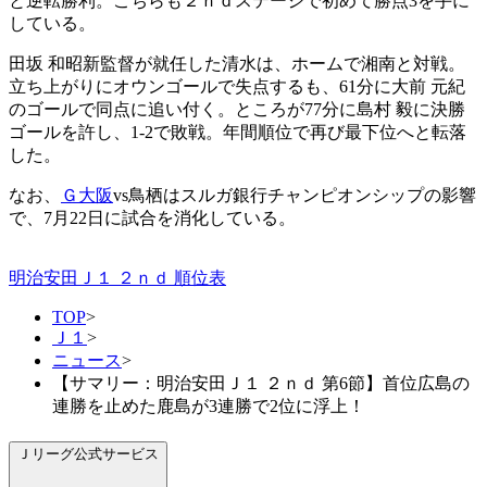
と逆転勝利。こちらも２ｎｄステージで初めて勝点3を手に
している。
田坂 和昭新監督が就任した清水は、ホームで湘南と対戦。
立ち上がりにオウンゴールで失点するも、61分に大前 元紀
のゴールで同点に追い付く。ところが77分に島村 毅に決勝
ゴールを許し、1-2で敗戦。年間順位で再び最下位へと転落
した。
なお、
Ｇ大阪
vs鳥栖はスルガ銀行チャンピオンシップの影響
で、7月22日に試合を消化している。
明治安田Ｊ１ ２ｎｄ 順位表
TOP
>
Ｊ１
>
ニュース
>
【サマリー：明治安田Ｊ１ ２ｎｄ 第6節】首位広島の
連勝を止めた鹿島が3連勝で2位に浮上！
Ｊリーグ公式サービス