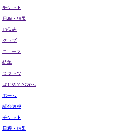
チケット
日程・結果
順位表
クラブ
ニュース
特集
スタッツ
はじめての方へ
ホーム
試合速報
チケット
日程・結果