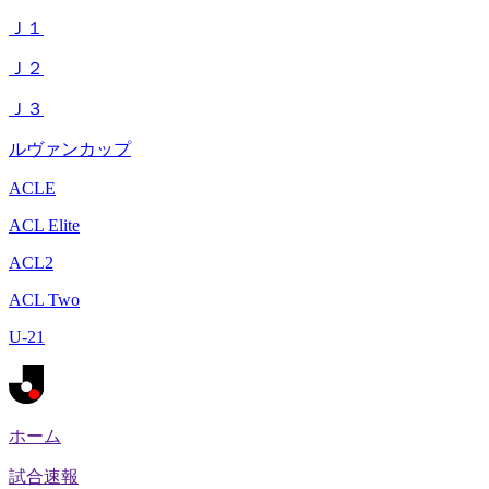
Ｊ１
Ｊ２
Ｊ３
ルヴァンカップ
ACLE
ACL Elite
ACL2
ACL Two
U-21
ホーム
試合速報