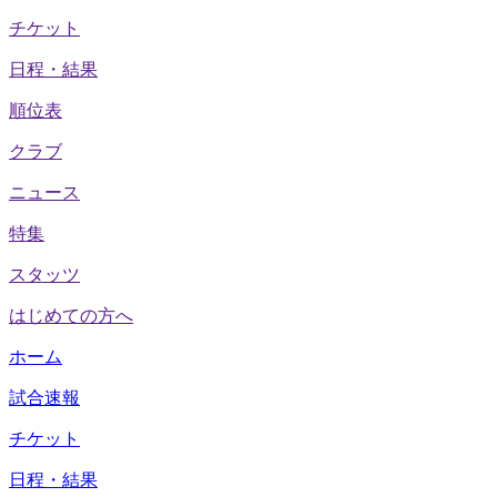
チケット
日程・結果
順位表
クラブ
ニュース
特集
スタッツ
はじめての方へ
ホーム
試合速報
チケット
日程・結果