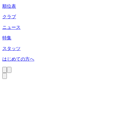
順位表
クラブ
ニュース
特集
スタッツ
はじめての方へ