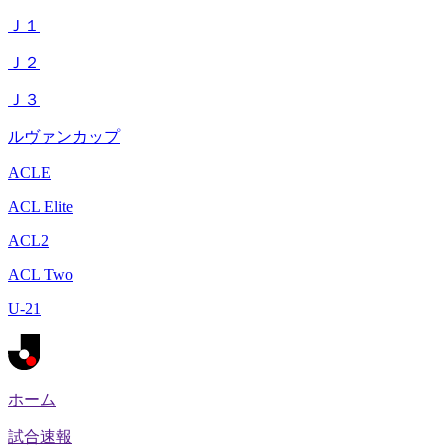
Ｊ１
Ｊ２
Ｊ３
ルヴァンカップ
ACLE
ACL Elite
ACL2
ACL Two
U-21
ホーム
試合速報