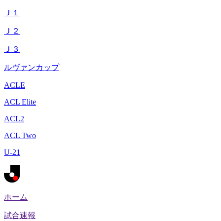
Ｊ１
Ｊ２
Ｊ３
ルヴァンカップ
ACLE
ACL Elite
ACL2
ACL Two
U-21
ホーム
試合速報