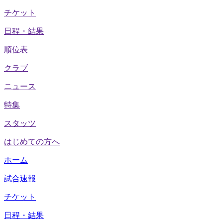
チケット
日程・結果
順位表
クラブ
ニュース
特集
スタッツ
はじめての方へ
ホーム
試合速報
チケット
日程・結果