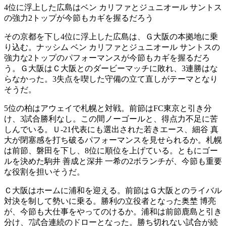
4位に浮上した広島はベン カリファとジュニオール サントス
の強力2トップが今節もカギを握るだろう
その京都を下し4位に浮上した広島は、Ｇ大阪の本拠地に乗
り込む。ナッシム ベン カリファとジュニオール サントスの
強力な2トップのパフォーマンスが今節もカギを握るだろ
う。Ｇ大阪はＣ大阪とのダービーマッチに敗れ、3連勝はな
らなかった。3失点を喫した守備の立て直しがテーマとなり
そうだ。
5位の柏はアウェイで札幌と対戦。前節はFC東京と引き分
け、3試合勝利なし。この間ノーゴールと、得点力不足に苦
しんでいる。Ｕ-21代表にも選出された若きエース、細谷 真
大が閉塞感を打ち破るパフォーマンスを見せられるか。札幌
は前節、磐田を下し、8位に順位を上げている。ともにゴー
ルを決めた駒井 善成と深井 一希の2ボランチが、今節も重要
な役割を担いそうだ。
Ｃ大阪はホームに浦和を迎える。前節はＧ大阪とのライバル
対決を制して勢いに乗る。勝利の立役者となった奥埜 博亮
が、今節も大仕事をやってのけるか。浦和は前節鹿島と引き
分け、7試合連続のドローとなった。勝ち切れない試合が続