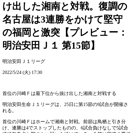
け出した湘南と対戦。復調の
名古屋は3連勝をかけて堅守
の福岡と激突【プレビュー：
明治安田Ｊ１ 第15節】
明治安田Ｊ１リーグ
2022/5/24 (火) 17:30
首位の川崎Ｆは最下位から抜け出した湘南と対戦する
明治安田生命Ｊ１リーグは、25日に第15節の9試合が開催さ
れる。
首位の川崎Ｆはホームで湘南と対戦。前節は鳥栖と引き分
け、連勝は4でストップしたものの、6試合負けなしで5試合