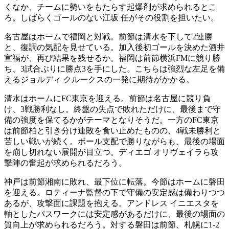
くなか、チームに勢いをもたらす起爆剤が求められるとこ
ろ。しばらくゴールのない江坂 任がその役割を担いたい。
名古屋はホームで福岡と対戦。前節は清水を下して2連勝
と、復調の気配を見せている。加入後初ゴールを決めた酒井
宣福が、再び結果を残せるか。福岡は前節横浜FMに競り勝
ち、3試合ぶりに勝点3を手にした。こちらは強烈な左足を備
えるジョルディ クルークスの一発に期待がかかる。
清水はホームにFC東京を迎える。前節は名古屋に競り負
け、3戦勝利なし。終盤の失点で敗れただけに、最後まで守
備の強度を保てるかがテーマとなりそうだ。一方のFC東京
は前節柏と引き分け連敗を食い止めたものの、4戦未勝利と
苦しい戦いが続く。ボール支配で勝りながらも、最後の場面
を崩し切れない展開が目立つ。ディエゴ オリヴェイラら攻
撃陣の奮起が求められるだろう。
神戸は前節湘南に敗れ、最下位に転落。今節はホームに磐田
を迎える。ロティーナ監督の下で守備の安定感は備わりつつ
あるが、攻撃面に課題を抱える。アンドレス イニエスタを
軸としたパスワークには安定感があるだけに、最後の場面の
質向上が求められるだろう。対する磐田は前節、札幌に1-2