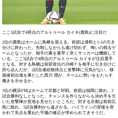
ここ5試合で4得点のアルトゥール カイキ(鹿島)に注目だ
2位の鹿島はホームに鳥栖を迎える。前節は浦和と1-1の引き
分けに終わった。先制しながらも逃げ切れず、悔いの残るゲ
ームとなったが、相手の裏を素早く突くサッカーは機能して
いる。ここ5試合で4得点のアルトゥール カイキが注目選手
となる。対する鳥栖は前節首位の川崎Ｆを相手に引き分けに
持ち込んだが、2試合連続無得点と攻撃陣に元気がない。移
籍後初出場を果たした西川 潤が、チームに勢いをもたらす
働きを示せるか。
3位の横浜FMはホームで京都と対戦。前節は福岡に敗れ、2
試合勝利なしとなった。チャンスを作りながらも決め手を欠
いた攻撃陣が意地を見せたいところだ。対する京都は前節広
島に敗れ、5試合勝利から遠ざかる。ハイラインの背後を突
かれて失点を重ねた守備の修正が求められてきそうだ。