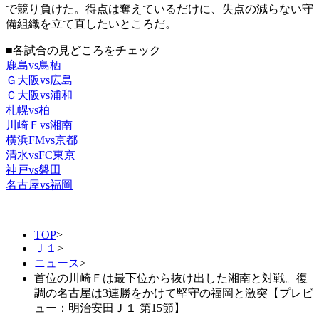
で競り負けた。得点は奪えているだけに、失点の減らない守
備組織を立て直したいところだ。
■各試合の見どころをチェック
鹿島vs鳥栖
Ｇ大阪vs広島
Ｃ大阪vs浦和
札幌vs柏
川崎Ｆvs湘南
横浜FMvs京都
清水vsFC東京
神戸vs磐田
名古屋vs福岡
TOP
>
Ｊ１
>
ニュース
>
首位の川崎Ｆは最下位から抜け出した湘南と対戦。復
調の名古屋は3連勝をかけて堅守の福岡と激突【プレビ
ュー：明治安田Ｊ１ 第15節】