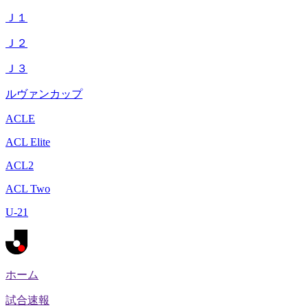
Ｊ１
Ｊ２
Ｊ３
ルヴァンカップ
ACLE
ACL Elite
ACL2
ACL Two
U-21
ホーム
試合速報