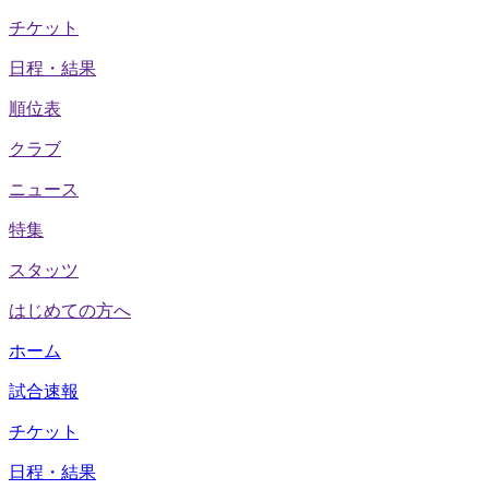
チケット
日程・結果
順位表
クラブ
ニュース
特集
スタッツ
はじめての方へ
ホーム
試合速報
チケット
日程・結果