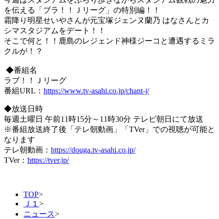
を伝える「ブラ！！Ｊリーグ」の特別編！！
霜降り明星せいやさんが元宝塚ジェンヌ蘭乃 はなさんとカ
シマスタジアムをデート！！
そこで何と！！鹿島のレジェンド神様ジーコと遭遇するミラ
クルが！？
◆番組名
ラブ！！Ｊリーグ
番組URL：
https://www.tv-asahi.co.jp/chant-j/
◆放送日時
毎週土曜日 午前11時15分～11時30分 テレビ朝日にて放送
※番組放送終了後「テレ朝動画」「TVer」での視聴が可能と
なります
テレ朝動画：
https://douga.tv-asahi.co.jp/
TVer：
https://tver.jp/
TOP
>
Ｊ１
>
ニュース
>