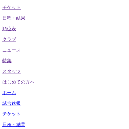
チケット
日程・結果
順位表
クラブ
ニュース
特集
スタッツ
はじめての方へ
ホーム
試合速報
チケット
日程・結果