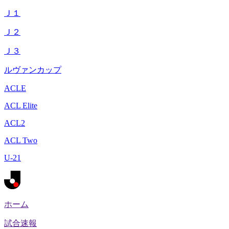
Ｊ１
Ｊ２
Ｊ３
ルヴァンカップ
ACLE
ACL Elite
ACL2
ACL Two
U-21
ホーム
試合速報