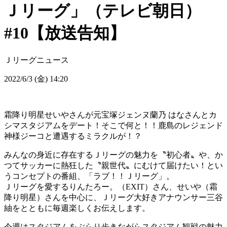
Ｊリーグ」（テレビ朝日）
#10【放送告知】
Ｊリーグニュース
2022/6/3 (金) 14:20
霜降り明星せいやさんが元宝塚ジェンヌ蘭乃 はなさんとカ
シマスタジアムをデート！そこで何と！！鹿島のレジェンド
神様ジーコと遭遇するミラクルが！？
みんなの身近に存在するＪリーグの魅力を〝初心者〟や、か
つてサッカーに熱狂した〝親世代〟にむけて届けたい！とい
うコンセプトの番組、「ラブ！！Ｊリーグ」。
Ｊリーグを愛するりんたろー。（EXIT）さん、せいや（霜
降り明星）さんを中心に、Ｊリーグ大好きアナウンサー三谷
紬をとともに毎週楽しくお伝えします。
今週はスタジアムをぶらり歩きながらスタジアム観戦の魅力