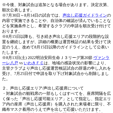
※今後、対象試合は追加となる場合があります。決定次第、
順次公表します。
※7月30日～8月14日の試合では、
声出し応援ガイドライン
の
内容で実施できることや、自治体の確認が済んでいることな
どを実施条件とし、希望するクラブの申請を順次受け付けて
おります。
※8月15日以降も、引き続き声出し応援エリアの段階的な設
置を継続しますが、詳細の概要は運営検証の結果を受けて決
定のうえ、改めて8月15日以降のガイドラインとして公表い
たします。
※8月13日(土) 2022明治安田生命Ｊ３リーグ第20節
ヴァンラ
ーレ八戸
vs
いわきＦＣ
は、地域の感染状況の影響により、
主管クラブより声出し応援運営検証試合の辞退の申し入れを
受け、7月25日付で申請を取り下げ対象試合から削除しまし
た。
２、声出し応援エリア/声出し応援席について
・対象試合の観戦席の一部もしくはすべてを、座席間隔を広
く保った「声出し応援可能エリア」として指定し、指定エリ
ア内の座席（声出し応援席）を購入された来場者に限り、不
織布マスク着用のうえで声を出して応援いただけます。