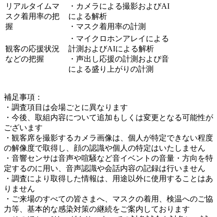
リアルタイムマ
・カメラによる撮影およびAI
スク着用率の把
による解析
握
・マスク着用率の計測
・マイクロホンアレイによる
観客の応援状況
計測およびAIによる解析
などの把握
・声出し応援の計測および音
による盛り上がりの計測
補足事項：
・調査項目は会場ごとに異なります
・今後、取組内容について追加もしくは変更となる可能性が
ございます
・観客席を撮影するカメラ画像は、個人が特定できない程度
の解像度で取得し、顔の認識や個人の特定はいたしません
・音響センサは音声や喧騒など音イベントの音量・方向を特
定するのに用い、音声認識や会話内容の記録は行いません
・調査により取得した情報は、用途以外に使用することはあ
りません
・ご来場のすべての皆さまへ、マスクの着用、検温へのご協
力等、基本的な感染対策の継続をご案内しております