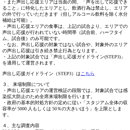
・また声出し応援エリアは当面の間、「声を出して応援でき
ること」に特化したエリアとし、飲酒行為は禁止し、エリア
の外で行っていただきます（但しアルコール飲料を除く水分
補給は可能）。
・声出し応援エリアの食事は、上記の試合より、エリアでの
声出し応援が行われていない時間帯（試合前、ハーフタイ
ム、試合後）のみ可能です。
・なお、声出し応援の対象ではない試合や、対象外のエリア
の声出し応援は引き続き禁止行為となります。
・上記の対象試合では「声出し応援ガイドライン(STEP3)」
を適用して運営されます。
声出し応援ガイドライン（STEP3）は
こちら
３、 来場制限について
・声出し応援エリアの運営検証の段階では、対象試合では感
染拡大防止のため全席来場制限を行います。
・政府の基本的対処方針の定めに従い「スタジアム全体の収
容率が 5000 人もしくは 50％の大きいほう」を上限としま
す。
４、主な調査内容