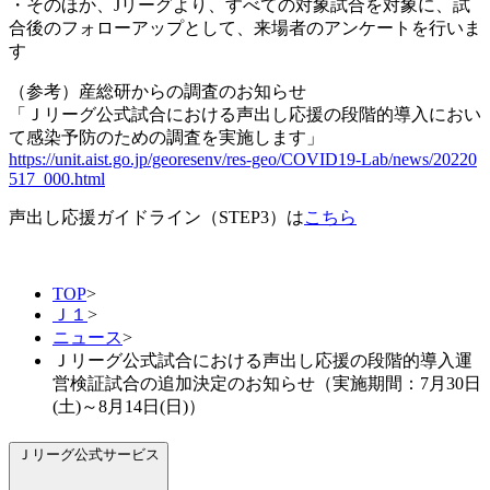
・そのほか、Jリーグより、すべての対象試合を対象に、試
合後のフォローアップとして、来場者のアンケートを行いま
す
（参考）産総研からの調査のお知らせ
「Ｊリーグ公式試合における声出し応援の段階的導入におい
て感染予防のための調査を実施します」
https://unit.aist.go.jp/georesenv/res-geo/COVID19-Lab/news/20220
517_000.html
声出し応援ガイドライン（STEP3）は
こちら
TOP
>
Ｊ１
>
ニュース
>
Ｊリーグ公式試合における声出し応援の段階的導入運
営検証試合の追加決定のお知らせ（実施期間：7月30日
(土)～8月14日(日)）
Ｊリーグ公式サービス