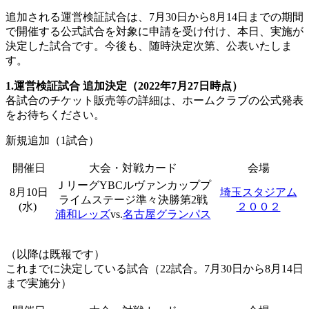
追加される運営検証試合は、7月30日から8月14日までの期間
で開催する公式試合を対象に申請を受け付け、本日、実施が
決定した試合です。今後も、随時決定次第、公表いたしま
す。
1.運営検証試合 追加決定（2022年7月27日時点）
各試合のチケット販売等の詳細は、ホームクラブの公式発表
をお待ちください。
新規追加（1試合）
開催日
大会・対戦カード
会場
ＪリーグYBCルヴァンカッププ
8月10日
埼玉スタジアム
ライムステージ準々決勝第2戦
(水)
２００２
浦和レッズ
vs.
名古屋グランパス
（以降は既報です）
これまでに決定している試合（22試合。7月30日から8月14日
まで実施分）