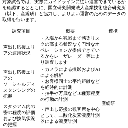
対象試合では、実際にガイドラインに従い運営できているか
を確認するとともに、国立研究開発法人産業技術総合研究所
（以下、産総研）と協力し、よりよい運営のためのデータの
取得を行います。
調査項目
概要
連携
・入場から観戦まで感染リス
クの高まる状況なく円滑なオ
声出し応援エリ
ペレーションが提供できてい
アの運用状況
るかをレーザレーダー等によ
り調査します
・カメラによる撮影およびAI
声出し応援エリ
による解析
アの
・お客様同士の平均距離など
ソーシャルディ
を経時的に計測
スタンシングの
・拍手や万歳など10種類程度
把握
の行動の計測
産総研
スタジアム内の
・声出し応援の観客席を中心
密の程度の評価
として、二酸化炭素濃度計測
および換気状況
器による濃度計測
の把握