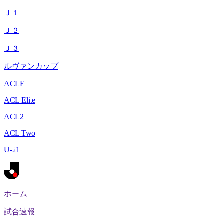
Ｊ１
Ｊ２
Ｊ３
ルヴァンカップ
ACLE
ACL Elite
ACL2
ACL Two
U-21
ホーム
試合速報