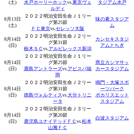
(土)
水戸ホーリーホック
vs.
東京ヴェ
タジアム水戸
ルディ
２０２２明治安田生命Ｊ１リー
8月13日
味の素スタジア
グ第25節
(土)
ム
ＦＣ東京
vs.
セレッソ大阪
２０２２明治安田生命Ｊ２リー
8月14日
カンセキスタジ
グ第31節
(日)
アムとちぎ
栃木ＳＣ
vs.
アルビレックス新潟
２０２２明治安田生命Ｊ１リー
8月14日
グ第25節
県立カシマサッ
(日)
鹿島アントラーズ
vs.
アビスパ福
カースタジアム
岡
２０２２明治安田生命Ｊ２リー
鳴門・大塚スポ
8月14日
グ第31節
ーツパーク
(日)
徳島ヴォルティス
vs.
大分トリニ
ポカリスエット
ータ
スタジアム
２０２２明治安田生命Ｊ３リー
8月14日
グ第20節
白波スタジアム
(日)
鹿児島ユナイテッドＦＣ
vs.
松本
山雅ＦＣ