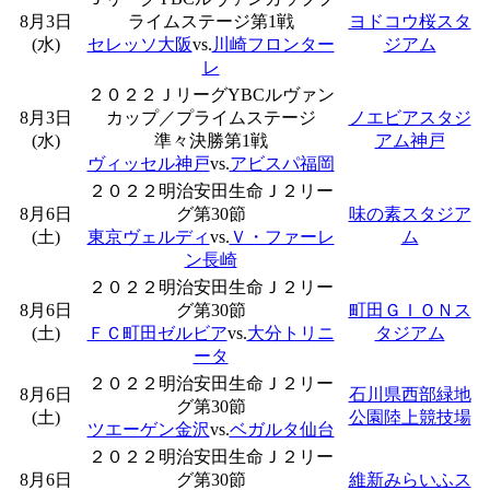
8月3日
ライムステージ第1戦
ヨドコウ桜スタ
(水)
セレッソ大阪
vs.
川崎フロンター
ジアム
レ
２０２２ＪリーグYBCルヴァン
8月3日
カップ／プライムステージ
ノエビアスタジ
(水)
準々決勝第1戦
アム神戸
ヴィッセル神戸
vs.
アビスパ福岡
２０２２明治安田生命Ｊ２リー
8月6日
グ第30節
味の素スタジア
(土)
東京ヴェルディ
vs.
Ｖ・ファーレ
ム
ン長崎
２０２２明治安田生命Ｊ２リー
8月6日
グ第30節
町田ＧＩＯＮス
(土)
ＦＣ町田ゼルビア
vs.
大分トリニ
タジアム
ータ
２０２２明治安田生命Ｊ２リー
8月6日
石川県西部緑地
グ第30節
(土)
公園陸上競技場
ツエーゲン金沢
vs.
ベガルタ仙台
２０２２明治安田生命Ｊ２リー
8月6日
グ第30節
維新みらいふス