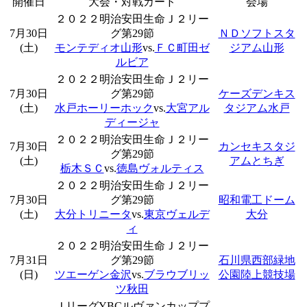
開催日
大会・対戦カード
会場
２０２２明治安田生命Ｊ２リー
7月30日
グ第29節
ＮＤソフトスタ
(土)
モンテディオ山形
vs.
ＦＣ町田ゼ
ジアム山形
ルビア
２０２２明治安田生命Ｊ２リー
7月30日
グ第29節
ケーズデンキス
(土)
水戸ホーリーホック
vs.
大宮アル
タジアム水戸
ディージャ
２０２２明治安田生命Ｊ２リー
7月30日
カンセキスタジ
グ第29節
(土)
アムとちぎ
栃木ＳＣ
vs.
徳島ヴォルティス
２０２２明治安田生命Ｊ２リー
7月30日
グ第29節
昭和電工ドーム
(土)
大分トリニータ
vs.
東京ヴェルデ
大分
ィ
２０２２明治安田生命Ｊ２リー
7月31日
グ第29節
石川県西部緑地
(日)
ツエーゲン金沢
vs.
ブラウブリッ
公園陸上競技場
ツ秋田
ＪリーグYBCルヴァンカッププ