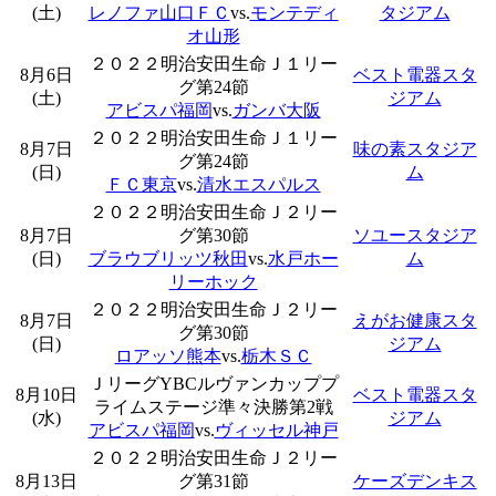
(土)
レノファ山口ＦＣ
vs.
モンテディ
タジアム
オ山形
２０２２明治安田生命Ｊ１リー
8月6日
ベスト電器スタ
グ第24節
(土)
ジアム
アビスパ福岡
vs.
ガンバ大阪
２０２２明治安田生命Ｊ１リー
8月7日
味の素スタジア
グ第24節
(日)
ム
ＦＣ東京
vs.
清水エスパルス
２０２２明治安田生命Ｊ２リー
8月7日
グ第30節
ソユースタジア
(日)
ブラウブリッツ秋田
vs.
水戸ホー
ム
リーホック
２０２２明治安田生命Ｊ２リー
8月7日
えがお健康スタ
グ第30節
(日)
ジアム
ロアッソ熊本
vs.
栃木ＳＣ
ＪリーグYBCルヴァンカッププ
8月10日
ベスト電器スタ
ライムステージ準々決勝第2戦
(水)
ジアム
アビスパ福岡
vs.
ヴィッセル神戸
２０２２明治安田生命Ｊ２リー
8月13日
グ第31節
ケーズデンキス