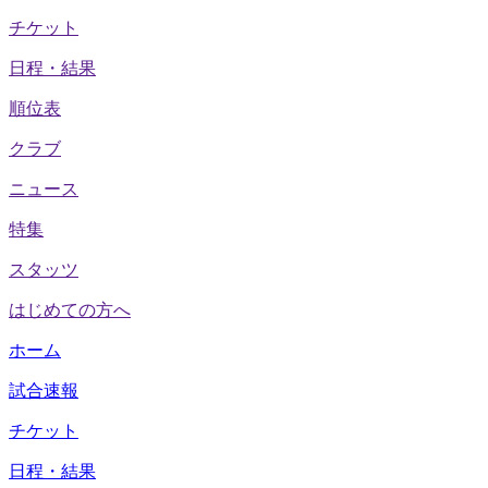
チケット
日程・結果
順位表
クラブ
ニュース
特集
スタッツ
はじめての方へ
ホーム
試合速報
チケット
日程・結果