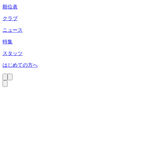
順位表
クラブ
ニュース
特集
スタッツ
はじめての方へ