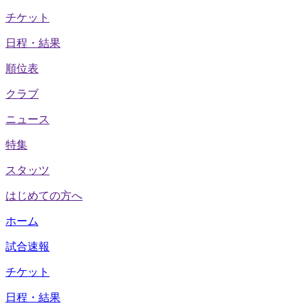
チケット
日程・結果
順位表
クラブ
ニュース
特集
スタッツ
はじめての方へ
ホーム
試合速報
チケット
日程・結果