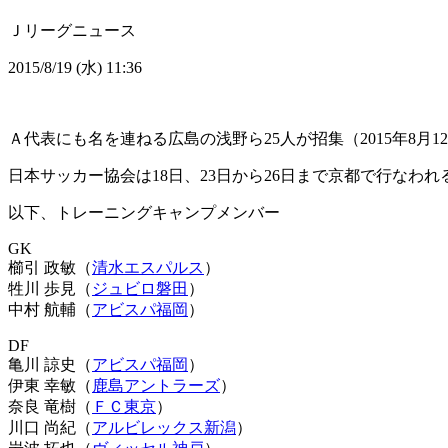
Ｊリーグニュース
2015/8/19 (水) 11:36
Ａ代表にも名を連ねる広島の浅野ら25人が招集（2015年8月1
日本サッカー協会は18日、23日から26日まで京都で行なわ
以下、トレーニングキャンプメンバー
GK
櫛引 政敏（
清水エスパルス
）
牲川 歩見（
ジュビロ磐田
）
中村 航輔（
アビスパ福岡
）
DF
亀川 諒史（
アビスパ福岡
）
伊東 幸敏（
鹿島アントラーズ
）
奈良 竜樹（
ＦＣ東京
）
川口 尚紀（
アルビレックス新潟
）