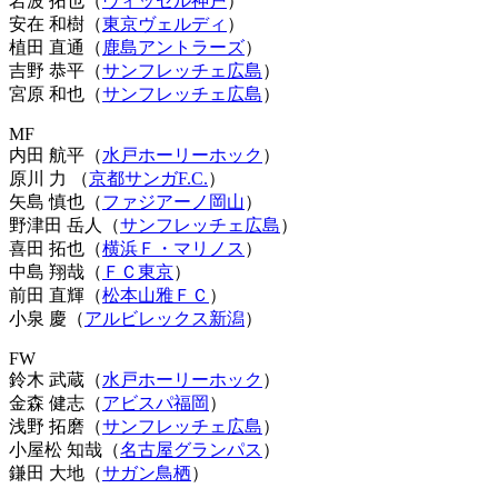
岩波 拓也（
ヴィッセル神戸
）
安在 和樹（
東京ヴェルディ
）
植田 直通（
鹿島アントラーズ
）
吉野 恭平（
サンフレッチェ広島
）
宮原 和也（
サンフレッチェ広島
）
MF
内田 航平（
水戸ホーリーホック
）
原川 力 （
京都サンガF.C.
）
矢島 慎也（
ファジアーノ岡山
）
野津田 岳人（
サンフレッチェ広島
）
喜田 拓也（
横浜Ｆ・マリノス
）
中島 翔哉（
ＦＣ東京
）
前田 直輝（
松本山雅ＦＣ
）
小泉 慶（
アルビレックス新潟
）
FW
鈴木 武蔵（
水戸ホーリーホック
）
金森 健志（
アビスパ福岡
）
浅野 拓磨（
サンフレッチェ広島
）
小屋松 知哉（
名古屋グランパス
）
鎌田 大地（
サガン鳥栖
）