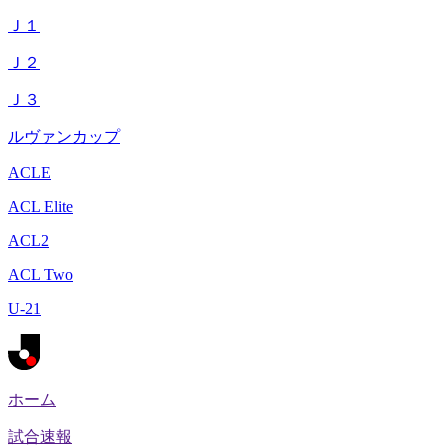
Ｊ１
Ｊ２
Ｊ３
ルヴァンカップ
ACLE
ACL Elite
ACL2
ACL Two
U-21
ホーム
試合速報