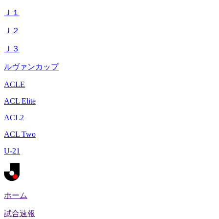
Ｊ１
Ｊ２
Ｊ３
ルヴァンカップ
ACLE
ACL Elite
ACL2
ACL Two
U-21
ホーム
試合速報