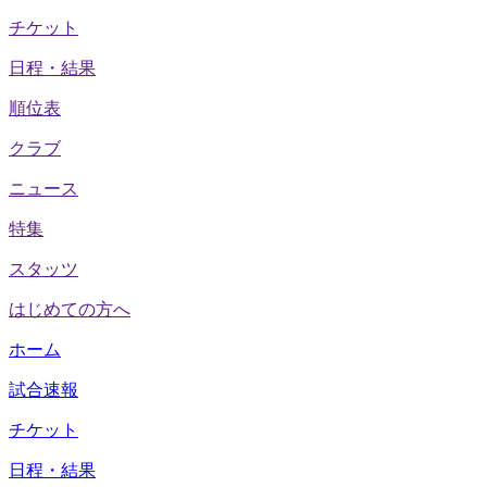
チケット
日程・結果
順位表
クラブ
ニュース
特集
スタッツ
はじめての方へ
ホーム
試合速報
チケット
日程・結果