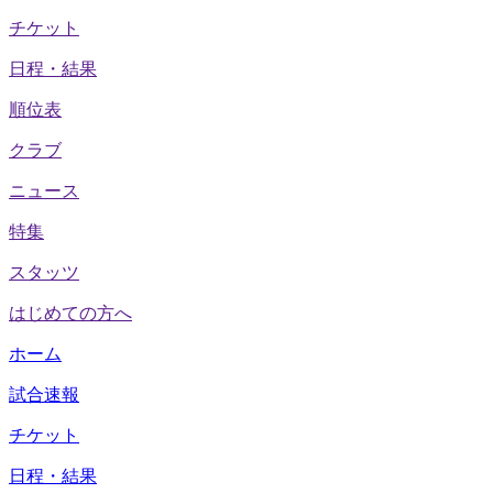
チケット
日程・結果
順位表
クラブ
ニュース
特集
スタッツ
はじめての方へ
ホーム
試合速報
チケット
日程・結果