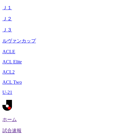
Ｊ１
Ｊ２
Ｊ３
ルヴァンカップ
ACLE
ACL Elite
ACL2
ACL Two
U-21
ホーム
試合速報