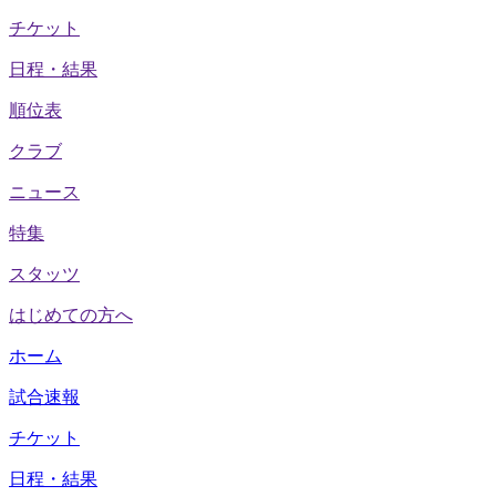
チケット
日程・結果
順位表
クラブ
ニュース
特集
スタッツ
はじめての方へ
ホーム
試合速報
チケット
日程・結果