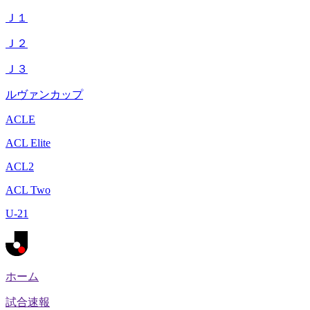
Ｊ１
Ｊ２
Ｊ３
ルヴァンカップ
ACLE
ACL Elite
ACL2
ACL Two
U-21
ホーム
試合速報