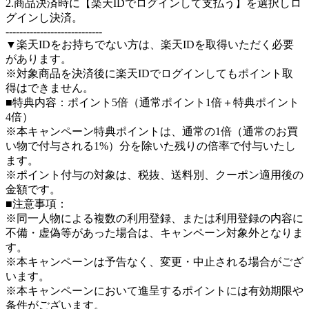
2.商品決済時に【楽天IDでログインして支払う】を選択しロ
グインし決済。
----------------------------
▼楽天IDをお持ちでない方は、楽天IDを取得いただく必要
があります。
※対象商品を決済後に楽天IDでログインしてもポイント取
得はできません。
■特典内容：ポイント5倍（通常ポイント1倍＋特典ポイント
4倍）
※本キャンペーン特典ポイントは、通常の1倍（通常のお買
い物で付与される1%）分を除いた残りの倍率で付与いたし
ます。
※ポイント付与の対象は、税抜、送料別、クーポン適用後の
金額です。
■注意事項：
※同一人物による複数の利用登録、または利用登録の内容に
不備・虚偽等があった場合は、キャンペーン対象外となりま
す。
※本キャンペーンは予告なく、変更・中止される場合がござ
います。
※本キャンペーンにおいて進呈するポイントには有効期限や
条件がございます。