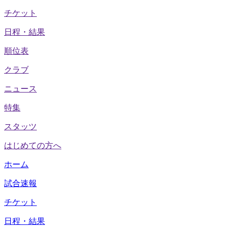
チケット
日程・結果
順位表
クラブ
ニュース
特集
スタッツ
はじめての方へ
ホーム
試合速報
チケット
日程・結果