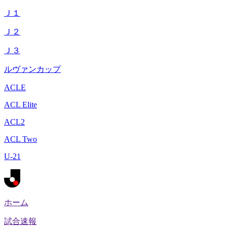
Ｊ１
Ｊ２
Ｊ３
ルヴァンカップ
ACLE
ACL Elite
ACL2
ACL Two
U-21
ホーム
試合速報