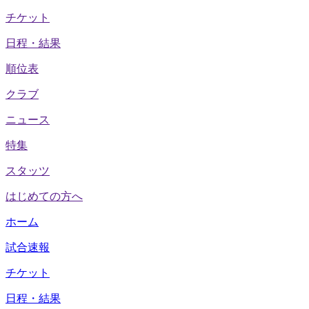
チケット
日程・結果
順位表
クラブ
ニュース
特集
スタッツ
はじめての方へ
ホーム
試合速報
チケット
日程・結果