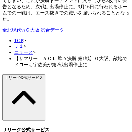
てしまい、これが決勝トーナメントに入ってから2枚目の警
告となるため、次戦は出場停止に。9月16日に行われるホー
ムでの一戦は、エース抜きでの戦いを強いられることとなっ
た。
全北現代vsＧ大阪 試合データ
TOP
>
Ｊ１
>
ニュース
>
【サマリー：ＡＣＬ 準々決勝 第1戦】Ｇ大阪、敵地で
ドローも宇佐美が第2戦出場停止に…
Ｊリーグ公式サービス
Ｊリーグ公式サービス