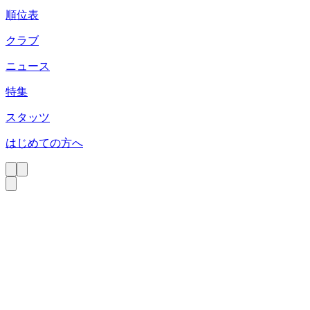
順位表
クラブ
ニュース
特集
スタッツ
はじめての方へ