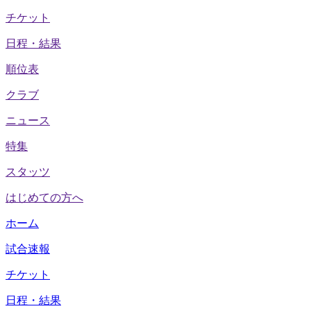
チケット
日程・結果
順位表
クラブ
ニュース
特集
スタッツ
はじめての方へ
ホーム
試合速報
チケット
日程・結果