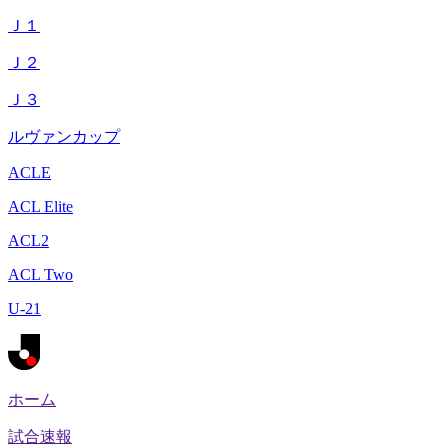
Ｊ１
Ｊ２
Ｊ３
ルヴァンカップ
ACLE
ACL Elite
ACL2
ACL Two
U-21
ホーム
試合速報