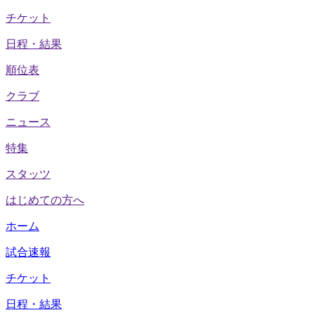
チケット
日程・結果
順位表
クラブ
ニュース
特集
スタッツ
はじめての方へ
ホーム
試合速報
チケット
日程・結果