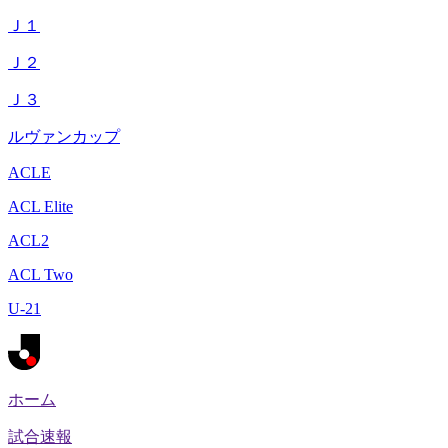
Ｊ１
Ｊ２
Ｊ３
ルヴァンカップ
ACLE
ACL Elite
ACL2
ACL Two
U-21
ホーム
試合速報