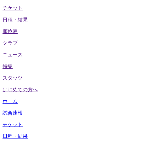
チケット
日程・結果
順位表
クラブ
ニュース
特集
スタッツ
はじめての方へ
ホーム
試合速報
チケット
日程・結果