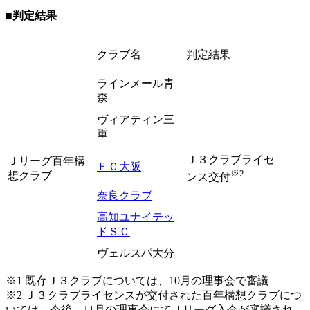
■判定結果
クラブ名
判定結果
ラインメール青
森
ヴィアティン三
重
Ｊ３クラブライセ
Ｊリーグ百年構
ＦＣ大阪
※2
想クラブ
ンス交付
奈良クラブ
高知ユナイテッ
ドＳＣ
ヴェルスパ大分
※1 既存Ｊ３クラブについては、10月の理事会で審議
※2 Ｊ３クラブライセンスが交付された百年構想クラブにつ
いては、今後、11月の理事会にてＪリーグ入会が審議され