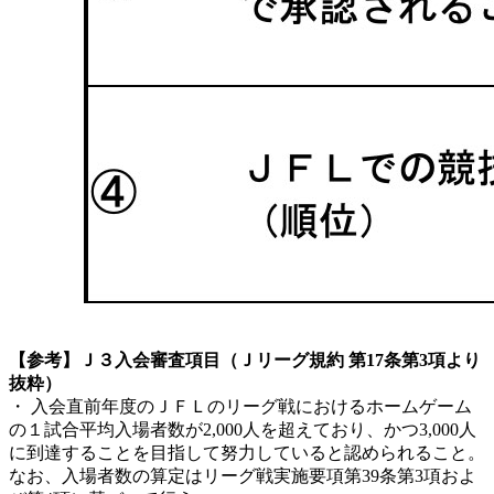
【参考】Ｊ３入会審査項目（Ｊリーグ規約 第17条第3項より
抜粋）
・ 入会直前年度のＪＦＬのリーグ戦におけるホームゲーム
の１試合平均入場者数が2,000人を超えており、かつ3,000人
に到達することを目指して努力していると認められること。
なお、入場者数の算定はリーグ戦実施要項第39条第3項およ