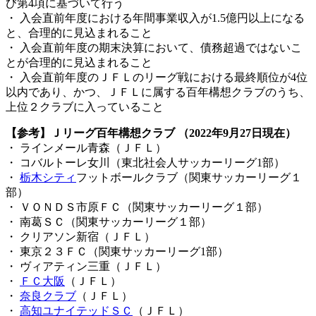
び第4項に基づいて行う
・ 入会直前年度における年間事業収入が1.5億円以上になる
と、合理的に見込まれること
・ 入会直前年度の期末決算において、債務超過ではないこ
とが合理的に見込まれること
・ 入会直前年度のＪＦＬのリーグ戦における最終順位が4位
以内であり、かつ、ＪＦＬに属する百年構想クラブのうち、
上位２クラブに入っていること
【参考】Ｊリーグ百年構想クラブ （2022年9月27日現在）
・ ラインメール青森（ＪＦＬ）
・ コバルトーレ女川（東北社会人サッカーリーグ1部）
・
栃木シティ
フットボールクラブ（関東サッカーリーグ１
部）
・ ＶＯＮＤＳ市原ＦＣ（関東サッカーリーグ１部）
・ 南葛ＳＣ（関東サッカーリーグ１部）
・ クリアソン新宿（ＪＦＬ）
・ 東京２３ＦＣ（関東サッカーリーグ1部）
・ ヴィアティン三重（ＪＦＬ）
・
ＦＣ大阪
（ＪＦＬ）
・
奈良クラブ
（ＪＦＬ）
・
高知ユナイテッドＳＣ
（ＪＦＬ）