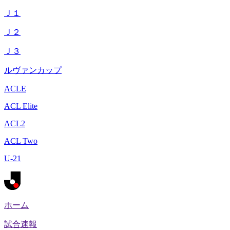
Ｊ１
Ｊ２
Ｊ３
ルヴァンカップ
ACLE
ACL Elite
ACL2
ACL Two
U-21
ホーム
試合速報