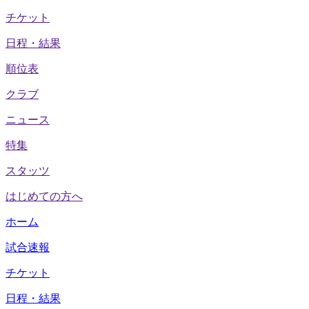
チケット
日程・結果
順位表
クラブ
ニュース
特集
スタッツ
はじめての方へ
ホーム
試合速報
チケット
日程・結果