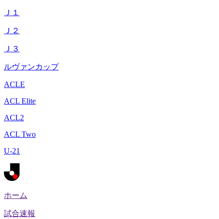
Ｊ１
Ｊ２
Ｊ３
ルヴァンカップ
ACLE
ACL Elite
ACL2
ACL Two
U-21
ホーム
試合速報