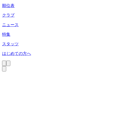
順位表
クラブ
ニュース
特集
スタッツ
はじめての方へ