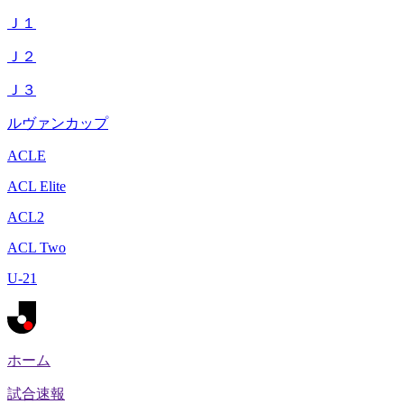
Ｊ１
Ｊ２
Ｊ３
ルヴァンカップ
ACLE
ACL Elite
ACL2
ACL Two
U-21
ホーム
試合速報