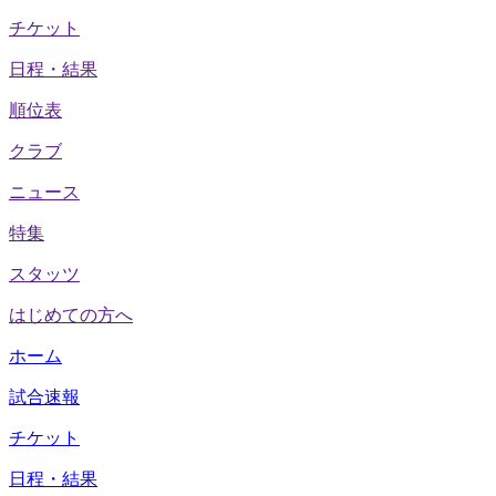
チケット
日程・結果
順位表
クラブ
ニュース
特集
スタッツ
はじめての方へ
ホーム
試合速報
チケット
日程・結果