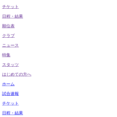
チケット
日程・結果
順位表
クラブ
ニュース
特集
スタッツ
はじめての方へ
ホーム
試合速報
チケット
日程・結果