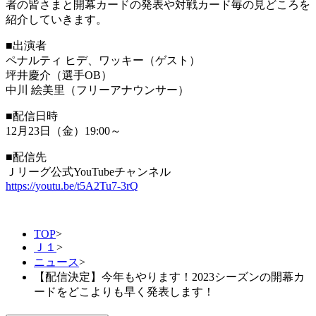
者の皆さまと開幕カードの発表や対戦カード毎の見どころを
紹介していきます。
■出演者
ペナルティ ヒデ、ワッキー（ゲスト）
坪井慶介（選手OB）
中川 絵美里（フリーアナウンサー）
■配信日時
12月23日（金）19:00～
■配信先
Ｊリーグ公式YouTubeチャンネル
https://youtu.be/t5A2Tu7-3rQ
TOP
>
Ｊ１
>
ニュース
>
【配信決定】今年もやります！2023シーズンの開幕カ
ードをどこよりも早く発表します！