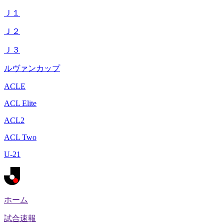
Ｊ１
Ｊ２
Ｊ３
ルヴァンカップ
ACLE
ACL Elite
ACL2
ACL Two
U-21
ホーム
試合速報