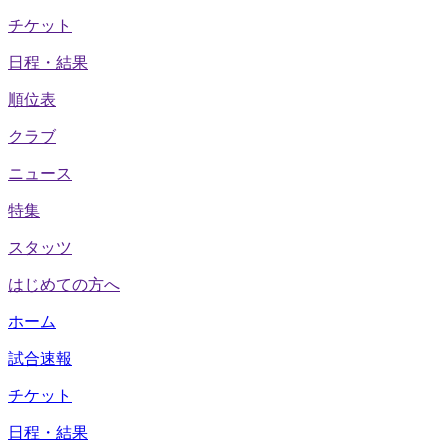
チケット
日程・結果
順位表
クラブ
ニュース
特集
スタッツ
はじめての方へ
ホーム
試合速報
チケット
日程・結果