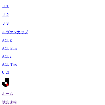
Ｊ１
Ｊ２
Ｊ３
ルヴァンカップ
ACLE
ACL Elite
ACL2
ACL Two
U-21
ホーム
試合速報