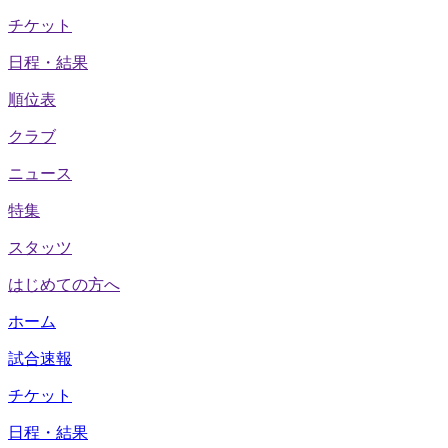
チケット
日程・結果
順位表
クラブ
ニュース
特集
スタッツ
はじめての方へ
ホーム
試合速報
チケット
日程・結果