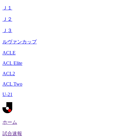
Ｊ１
Ｊ２
Ｊ３
ルヴァンカップ
ACLE
ACL Elite
ACL2
ACL Two
U-21
ホーム
試合速報