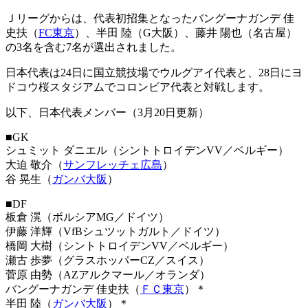
Ｊリーグからは、代表初招集となったバングーナガンデ 佳
史扶（
FC東京
）、半田 陸（G大阪）、藤井 陽也（名古屋）
の3名を含む7名が選出されました。
日本代表は24日に国立競技場でウルグアイ代表と、28日にヨ
ドコウ桜スタジアムでコロンビア代表と対戦します。
以下、日本代表メンバー（3月20日更新）
■GK
シュミット ダニエル（シントトロイデンVV／ベルギー）
大迫 敬介（
サンフレッチェ広島
）
谷 晃生（
ガンバ大阪
）
■DF
板倉 滉（ボルシアMG／ドイツ）
伊藤 洋輝（VfBシュツットガルト／ドイツ）
橋岡 大樹（シントトロイデンVV／ベルギー）
瀬古 歩夢（グラスホッパーCZ／スイス）
菅原 由勢（AZアルクマール／オランダ）
バングーナガンデ 佳史扶（
ＦＣ東京
）＊
半田 陸（
ガンバ大阪
）＊