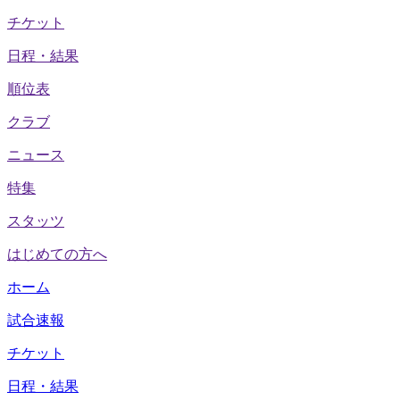
チケット
日程・結果
順位表
クラブ
ニュース
特集
スタッツ
はじめての方へ
ホーム
試合速報
チケット
日程・結果