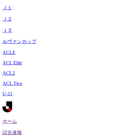
Ｊ１
Ｊ２
Ｊ３
ルヴァンカップ
ACLE
ACL Elite
ACL2
ACL Two
U-21
ホーム
試合速報