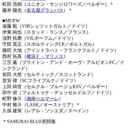
町田 浩樹（ユニオン・サンジロワーズ／ベルギー）＊
藤井 陽也（
名古屋グランパス
）＊
■MF/FW
遠藤 航（VfBシュツットガルト／ドイツ）
伊東 純也（スタッド・ランス／フランス）
浅野 拓磨（VfLボーフム／ドイツ）
守田 英正（スポルティングCP／ポルトガル）
鎌田 大地（アイントラハト・フランクフルト／ドイツ）
西村 拓真（
横浜Ｆ・マリノス
）
三笘 薫（ブライトン・アンド・ホーヴ・アルビオンFC／イ
ングランド）
前田 大然（セルティック／スコットランド）
堂安 律（SCフライブルク／ドイツ）
上田 綺世（セルクル・ブルージュKSV／ベルギー）
田中 碧（フォルトゥナ・デュッセルドルフ／ドイツ）
町野 修斗（
湘南ベルマーレ
）
中村 敬斗（LASK／オーストリア）＊
久保 建英（レアル・ソシエダ／スペイン）
＊SAMURAI BLUE初招集