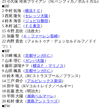
23 小久保 玲央ブライアン（SLベンフィカ／ポルトガル)
■DF
2 中村 拓海（
横浜ＦＣ
）
3 西尾 隆矢（
セレッソ大阪
）
4 鈴木 海音（
ジュビロ磐田
）
5 木村 誠二（
ＦＣ東京
）
15 今野 息吹（法政大）
21 加藤 聖（
Ｖ・ファーレン長崎
）
22 内野 貴史（フォルトゥナ・デュッセルドルフ／ドイ
ツ））
■MF
6 川﨑 颯太（
京都サンガF.C.
）
7 山本 理仁（
ガンバ大阪
）
8 藤田 譲瑠チマ（
横浜Ｆ・マリノス
）
9 山田 楓喜（
京都サンガF.C.
）
10 鈴木 唯人（RCストラスブール／フランス）
14 三戸 舜介（
アルビレックス新潟
）
16 田中 聡（KVコルトレイク／ベルギー）
18 佐藤 恵允（明治大）
19 平岡 大陽（
湘南ベルマーレ
）
20 松村 優太（
鹿島アントラーズ
）
■FW