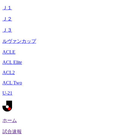
Ｊ１
Ｊ２
Ｊ３
ルヴァンカップ
ACLE
ACL Elite
ACL2
ACL Two
U-21
ホーム
試合速報