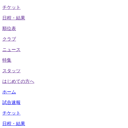
チケット
日程・結果
順位表
クラブ
ニュース
特集
スタッツ
はじめての方へ
ホーム
試合速報
チケット
日程・結果