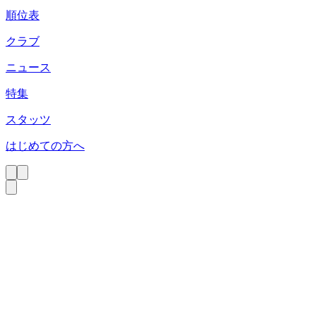
順位表
クラブ
ニュース
特集
スタッツ
はじめての方へ