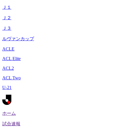
Ｊ１
Ｊ２
Ｊ３
ルヴァンカップ
ACLE
ACL Elite
ACL2
ACL Two
U-21
ホーム
試合速報