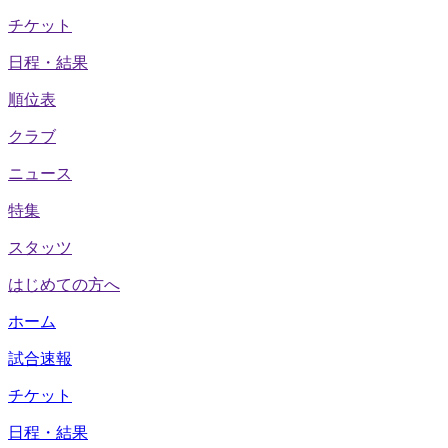
チケット
日程・結果
順位表
クラブ
ニュース
特集
スタッツ
はじめての方へ
ホーム
試合速報
チケット
日程・結果