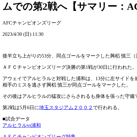
ムでの第2戦へ【サマリー：AC
AFCチャンピオンズリーグ
2023/4/30 (日) 11:30
後半立ち上がりの53分、同点ゴールをマークした興梠 慎三（
ＡＦＣチャンピオンズリーグ決勝の第1戦が30日に行われた。
アウェイでアルヒラルと対戦した浦和は、13分に左サイドを
相手のミスを逃さず興梠 慎三が同点ゴールをマークした。
その後はアルヒラルの猛攻にさらされるも身体を張った守備で
第2戦は5月6日に
埼玉スタジアム２００２
で行われる。
■試合データ
アルヒラルvs浦和
ＡＦＣチャンピオンズリーグ特集