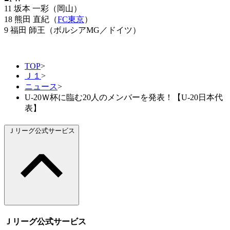
11 坂本 一彩（岡山）
18 熊田 直紀（
FC東京
）
9 福田 師王（ボルシアMG／ドイツ）
TOP
>
Ｊ１
>
ニュース
>
U-20Ｗ杯に臨む20人のメンバーを発表！【U-20日本代
表】
Ｊリーグ公式サービス
Ｊリーグ公式サービス