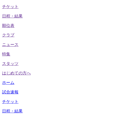
チケット
日程・結果
順位表
クラブ
ニュース
特集
スタッツ
はじめての方へ
ホーム
試合速報
チケット
日程・結果