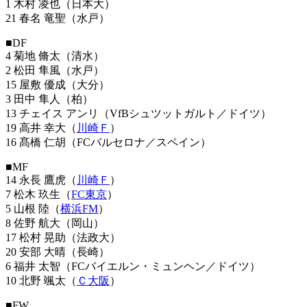
1 木村 凌也（日本大）
21 春名 竜聖（水戸）
■DF
4 菊地 脩太（清水）
2 松田 隼風（水戸）
15 屋敷 優成（大分）
3 田中 隼人（柏）
13 チェイス アンリ（VfBシュツットガルト／ドイツ）
19 高井 幸大（
川崎Ｆ
）
16 髙橋 仁胡（FCバルセロナ／スペイン）
■MF
14 永長 鷹虎（
川崎Ｆ
）
7 松木 玖生（
FC東京
）
5 山根 陸（
横浜FM
）
8 佐野 航大（岡山）
17 松村 晃助（法政大）
20 安部 大晴（長崎）
6 福井 太智（FCバイエルン・ミュンヘン／ドイツ）
10 北野 颯太（
Ｃ大阪
）
■FW