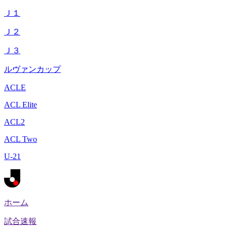
Ｊ１
Ｊ２
Ｊ３
ルヴァンカップ
ACLE
ACL Elite
ACL2
ACL Two
U-21
ホーム
試合速報