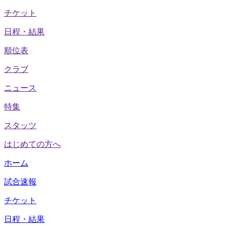
チケット
日程・結果
順位表
クラブ
ニュース
特集
スタッツ
はじめての方へ
ホーム
試合速報
チケット
日程・結果