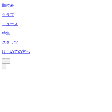
順位表
クラブ
ニュース
特集
スタッツ
はじめての方へ