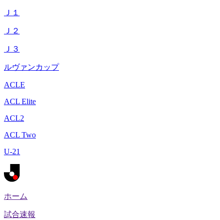
Ｊ１
Ｊ２
Ｊ３
ルヴァンカップ
ACLE
ACL Elite
ACL2
ACL Two
U-21
ホーム
試合速報