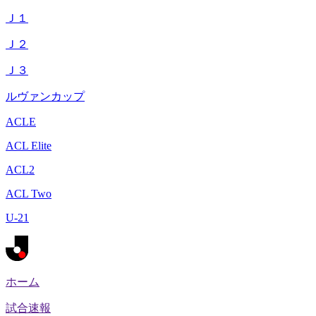
Ｊ１
Ｊ２
Ｊ３
ルヴァンカップ
ACLE
ACL Elite
ACL2
ACL Two
U-21
ホーム
試合速報