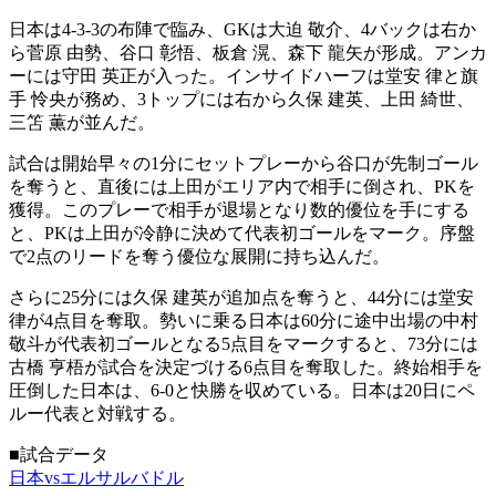
日本は4-3-3の布陣で臨み、GKは大迫 敬介、4バックは右か
ら菅原 由勢、谷口 彰悟、板倉 滉、森下 龍矢が形成。アンカ
ーには守田 英正が入った。インサイドハーフは堂安 律と旗
手 怜央が務め、3トップには右から久保 建英、上田 綺世、
三笘 薫が並んだ。
試合は開始早々の1分にセットプレーから谷口が先制ゴール
を奪うと、直後には上田がエリア内で相手に倒され、PKを
獲得。このプレーで相手が退場となり数的優位を手にする
と、PKは上田が冷静に決めて代表初ゴールをマーク。序盤
で2点のリードを奪う優位な展開に持ち込んだ。
さらに25分には久保 建英が追加点を奪うと、44分には堂安
律が4点目を奪取。勢いに乗る日本は60分に途中出場の中村
敬斗が代表初ゴールとなる5点目をマークすると、73分には
古橋 亨梧が試合を決定づける6点目を奪取した。終始相手を
圧倒した日本は、6-0と快勝を収めている。日本は20日にペ
ルー代表と対戦する。
■試合データ
日本vsエルサルバドル