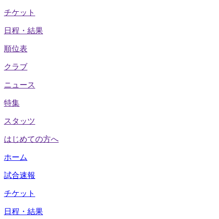
チケット
日程・結果
順位表
クラブ
ニュース
特集
スタッツ
はじめての方へ
ホーム
試合速報
チケット
日程・結果