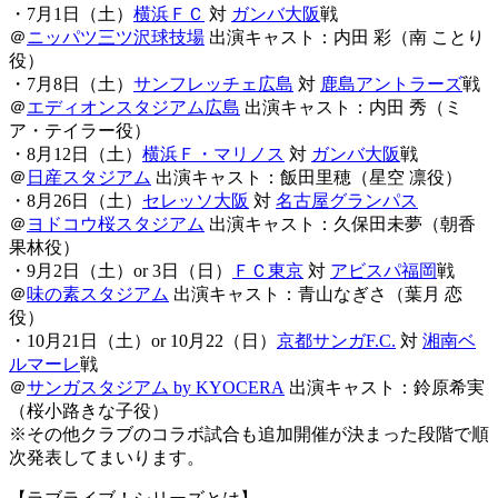
・7月1日（土）
横浜ＦＣ
対
ガンバ大阪
戦
＠
ニッパツ三ツ沢球技場
出演キャスト：内田 彩（南 ことり
役）
・7月8日（土）
サンフレッチェ広島
対
鹿島アントラーズ
戦
＠
エディオンスタジアム広島
出演キャスト：内田 秀（ミ
ア・テイラー役）
・8月12日（土）
横浜Ｆ・マリノス
対
ガンバ大阪
戦
＠
日産スタジアム
出演キャスト：飯田里穂（星空 凛役）
・8月26日（土）
セレッソ大阪
対
名古屋グランパス
＠
ヨドコウ桜スタジアム
出演キャスト：久保田未夢（朝香
果林役）
・9月2日（土）or 3日（日）
ＦＣ東京
対
アビスパ福岡
戦
＠
味の素スタジアム
出演キャスト：青山なぎさ（葉月 恋
役）
・10月21日（土）or 10月22（日）
京都サンガF.C.
対
湘南ベ
ルマーレ
戦
＠
サンガスタジアム by KYOCERA
出演キャスト：鈴原希実
（桜小路きな子役）
※その他クラブのコラボ試合も追加開催が決まった段階で順
次発表してまいります。