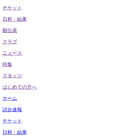
チケット
日程・結果
順位表
クラブ
ニュース
特集
スタッツ
はじめての方へ
ホーム
試合速報
チケット
日程・結果