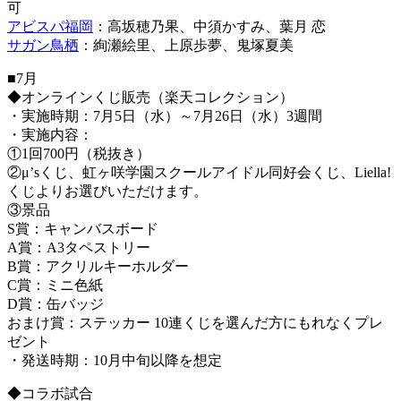
可
アビスパ福岡
：高坂穂乃果、中須かすみ、葉月 恋
サガン鳥栖
：絢瀬絵里、上原歩夢、鬼塚夏美
■7月
◆オンラインくじ販売（楽天コレクション）
・実施時期：7月5日（水）～7月26日（水）3週間
・実施内容：
①1回700円（税抜き）
②μ’sくじ、虹ヶ咲学園スクールアイドル同好会くじ、Liella!
くじよりお選びいただけます。
③景品
S賞：キャンバスボード
A賞：A3タペストリー
B賞：アクリルキーホルダー
C賞：ミニ色紙
D賞：缶バッジ
おまけ賞：ステッカー 10連くじを選んだ方にもれなくプレ
ゼント
・発送時期：10月中旬以降を想定
◆コラボ試合