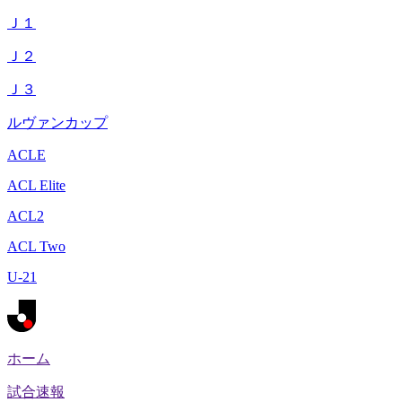
Ｊ１
Ｊ２
Ｊ３
ルヴァンカップ
ACLE
ACL Elite
ACL2
ACL Two
U-21
ホーム
試合速報