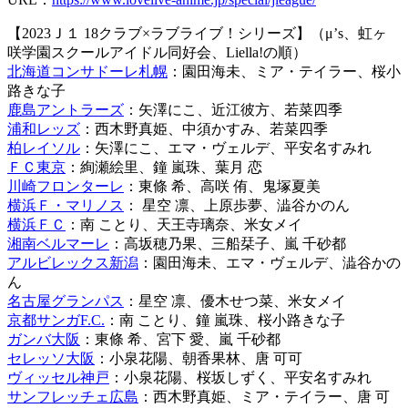
【2023Ｊ１ 18クラブ×ラブライブ！シリーズ】（μ’s、虹ヶ
咲学園スクールアイドル同好会、Liella!の順）
北海道コンサドーレ札幌
：園田海未、ミア・テイラー、桜小
路きな子
鹿島アントラーズ
：矢澤にこ、近江彼方、若菜四季
浦和レッズ
：西木野真姫、中須かすみ、若菜四季
柏レイソル
：矢澤にこ、エマ・ヴェルデ、平安名すみれ
ＦＣ東京
：絢瀬絵里、鐘 嵐珠、葉月 恋
川崎フロンターレ
：東條 希、高咲 侑、鬼塚夏美
横浜Ｆ・マリノス
： 星空 凛、上原歩夢、澁谷かのん
横浜ＦＣ
：南 ことり、天王寺璃奈、米女メイ
湘南ベルマーレ
：高坂穂乃果、三船栞子、嵐 千砂都
アルビレックス新潟
：園田海未、エマ・ヴェルデ、澁谷かの
ん
名古屋グランパス
：星空 凛、優木せつ菜、米女メイ
京都サンガF.C.
：南 ことり、鐘 嵐珠、桜小路きな子
ガンバ大阪
：東條 希、宮下 愛、嵐 千砂都
セレッソ大阪
：小泉花陽、朝香果林、唐 可可
ヴィッセル神戸
：小泉花陽、桜坂しずく、平安名すみれ
サンフレッチェ広島
：西木野真姫、ミア・テイラー、唐 可