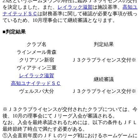
23区というホームタウンの特性に鑑みＪ３ライセンスの交付
を決定しました。また、
レイラック滋賀
は施設基準、
高知ユ
ナイテッドＳＣ
は財務基準に関して確認が必要な事項が残っ
ているため、10月理事会にて継続審議となります。
■判定結果
クラブ名
判定結果
ラインメール青森
クリアソン新宿
Ｊ３クラブライセンス交付※
ヴィアティン三重
レイラック滋賀
継続審議
高知ユナイテッドＳＣ
ヴェルスパ大分
Ｊ３クラブライセンス交付※
※Ｊ３クラブライセンスが交付されたクラブについては、今
後、10月の理事会にてＪリーグ入会が審議される。
なお、入会を最終承認されるためには、以下の条件もＪＦＬ
最終節終了時点で満たす必要がある。
①入会直前年度のＪＦＬのリーグ戦におけるホームゲームに