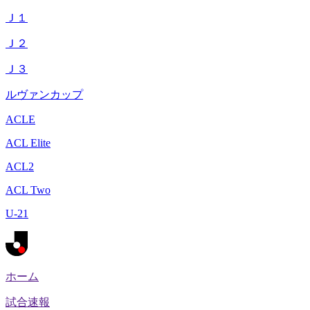
Ｊ１
Ｊ２
Ｊ３
ルヴァンカップ
ACLE
ACL Elite
ACL2
ACL Two
U-21
ホーム
試合速報