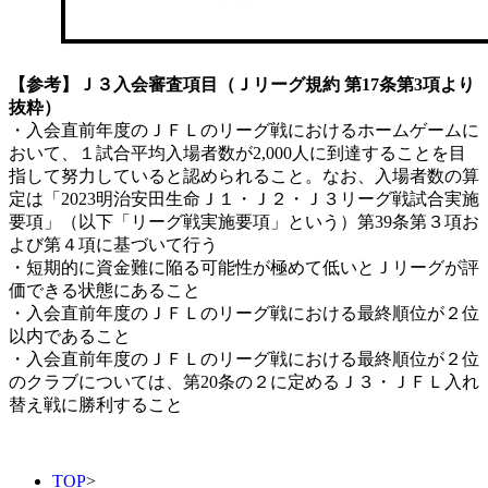
【参考】Ｊ３入会審査項目（Ｊリーグ規約 第17条第3項より
抜粋）
・入会直前年度のＪＦＬのリーグ戦におけるホームゲームに
おいて、１試合平均入場者数が2,000人に到達することを目
指して努力していると認められること。なお、入場者数の算
定は「2023明治安田生命Ｊ１・Ｊ２・Ｊ３リーグ戦試合実施
要項」（以下「リーグ戦実施要項」という）第39条第３項お
よび第４項に基づいて行う
・短期的に資金難に陥る可能性が極めて低いとＪリーグが評
価できる状態にあること
・入会直前年度のＪＦＬのリーグ戦における最終順位が２位
以内であること
・入会直前年度のＪＦＬのリーグ戦における最終順位が２位
のクラブについては、第20条の２に定めるＪ３・ＪＦＬ入れ
替え戦に勝利すること
TOP
>