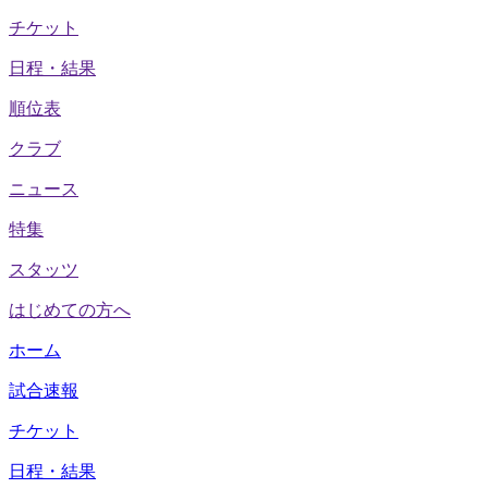
チケット
日程・結果
順位表
クラブ
ニュース
特集
スタッツ
はじめての方へ
ホーム
試合速報
チケット
日程・結果