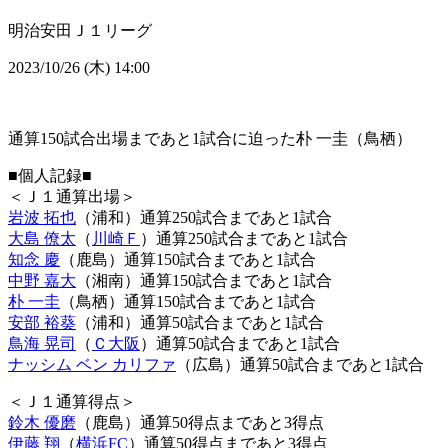
明治安田Ｊ１リーグ
2023/10/26 (木) 14:00
通算150試合出場まであと1試合に迫った朴 一圭（鳥栖）
■個人記録■
＜Ｊ１通算出場＞
岩波 拓也
（浦和）通算250試合まであと1試合
大島 僚太
（
川崎Ｆ
）通算250試合まであと1試合
知念 慶
（鹿島）通算150試合まであと1試合
中野 嘉大
（湘南）通算150試合まであと1試合
朴 一圭
（鳥栖）通算150試合まであと1試合
安部 裕葵
（浦和）通算50試合まであと1試合
鳥海 晃司
（
Ｃ大阪
）通算50試合まであと1試合
ナッシム ベン カリファ
（広島）通算50試合まであと1試合
＜Ｊ１通算得点＞
鈴木 優磨
（鹿島）通算50得点まであと3得点
伊藤 翔
（
横浜FC
）通算50得点まであと3得点