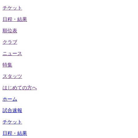
チケット
日程・結果
順位表
クラブ
ニュース
特集
スタッツ
はじめての方へ
ホーム
試合速報
チケット
日程・結果