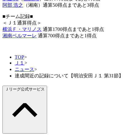
阿部 浩之
（湘南）通算50得点まであと3得点
■チーム記録■
＜Ｊ１通算得点＞
横浜Ｆ・マリノス
通算1700得点まであと1得点
湘南ベルマーレ
通算700得点まであと1得点
TOP
>
Ｊ１
>
ニュース
>
達成間近の記録について【明治安田Ｊ１ 第31節】
Ｊリーグ公式サービス