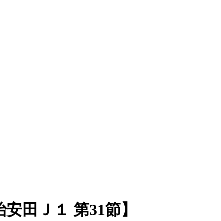
安田Ｊ１ 第31節】