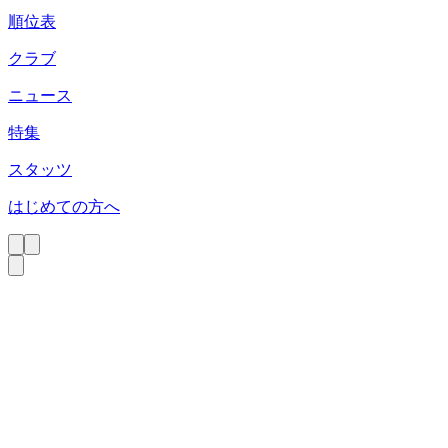
順位表
クラブ
ニュース
特集
スタッツ
はじめての方へ