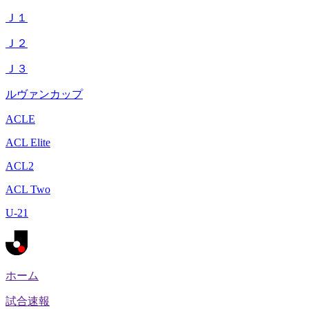
Ｊ１
Ｊ２
Ｊ３
ルヴァンカップ
ACLE
ACL Elite
ACL2
ACL Two
U-21
ホーム
試合速報