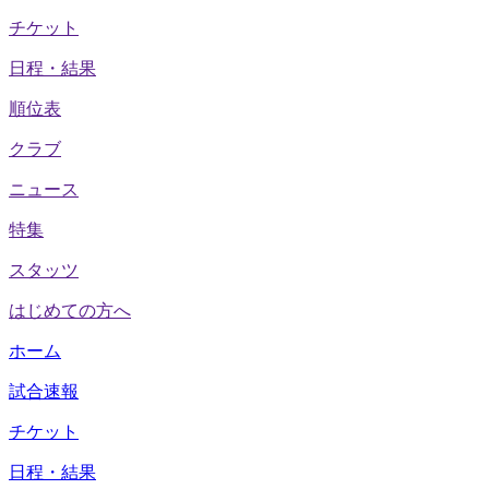
チケット
日程・結果
順位表
クラブ
ニュース
特集
スタッツ
はじめての方へ
ホーム
試合速報
チケット
日程・結果