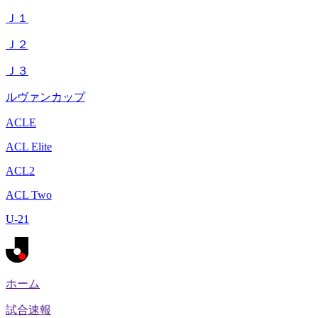
Ｊ１
Ｊ２
Ｊ３
ルヴァンカップ
ACLE
ACL Elite
ACL2
ACL Two
U-21
ホーム
試合速報