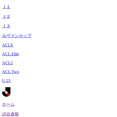
Ｊ１
Ｊ２
Ｊ３
ルヴァンカップ
ACLE
ACL Elite
ACL2
ACL Two
U-21
ホーム
試合速報