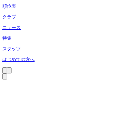
順位表
クラブ
ニュース
特集
スタッツ
はじめての方へ