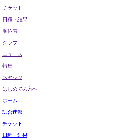
チケット
日程・結果
順位表
クラブ
ニュース
特集
スタッツ
はじめての方へ
ホーム
試合速報
チケット
日程・結果