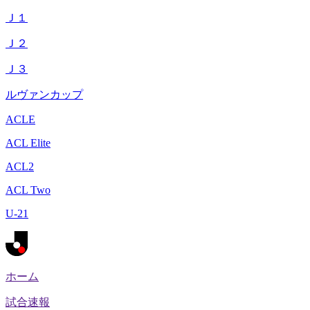
Ｊ１
Ｊ２
Ｊ３
ルヴァンカップ
ACLE
ACL Elite
ACL2
ACL Two
U-21
ホーム
試合速報