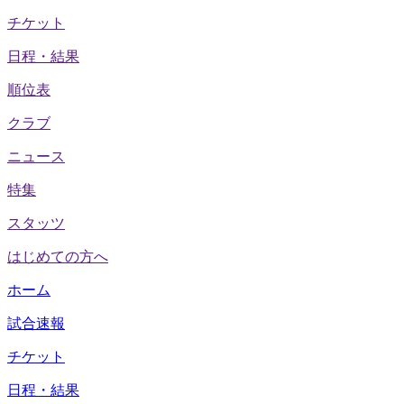
チケット
日程・結果
順位表
クラブ
ニュース
特集
スタッツ
はじめての方へ
ホーム
試合速報
チケット
日程・結果