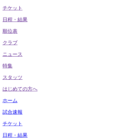
チケット
日程・結果
順位表
クラブ
ニュース
特集
スタッツ
はじめての方へ
ホーム
試合速報
チケット
日程・結果