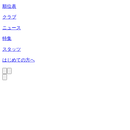
順位表
クラブ
ニュース
特集
スタッツ
はじめての方へ