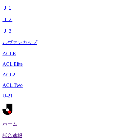
Ｊ１
Ｊ２
Ｊ３
ルヴァンカップ
ACLE
ACL Elite
ACL2
ACL Two
U-21
ホーム
試合速報