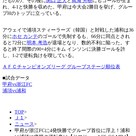
たものの、その後に
関口 正大
と
鳥海 芳樹
にもゴールが生ま
れ、4-1と快勝を収めた。甲府は今大会2勝目を挙げ、グルー
プHのトップに立っている。
アウェイで浦項スティーラーズ（韓国）と対戦した浦和は36
分に
ホセ カンテ
のゴールで先制するも、66分に同点とされ
ると72分に
明本 考浩
が退場となり、数的不利に陥った。す
ると終了間際の90+4分にキム インソンに決勝ゴールを許
し、1-2で逆転負けを喫している。
ＡＦＣチャンピオンズリーグ グループステージ順位表
■試合データ
甲府vs浙江FC
浦項vs浦和
TOP
>
Ｊ１
>
ニュース
>
甲府が浙江FCに4発快勝でグループ首位に浮上！浦和