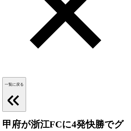
一覧に戻る
甲府が浙江FCに4発快勝でグ