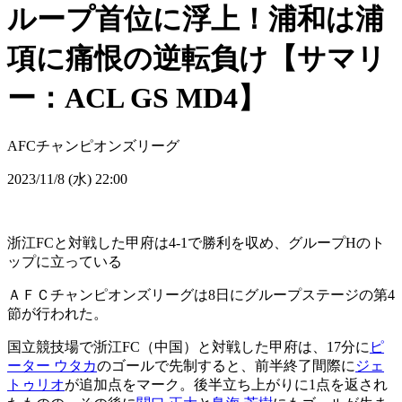
ループ首位に浮上！浦和は浦
項に痛恨の逆転負け【サマリ
ー：ACL GS MD4】
AFCチャンピオンズリーグ
2023/11/8 (水) 22:00
浙江FCと対戦した甲府は4-1で勝利を収め、グループHのト
ップに立っている
ＡＦＣチャンピオンズリーグは8日にグループステージの第4
節が行われた。
国立競技場で浙江FC（中国）と対戦した甲府は、17分に
ピ
ーター ウタカ
のゴールで先制すると、前半終了間際に
ジェ
トゥリオ
が追加点をマーク。後半立ち上がりに1点を返され