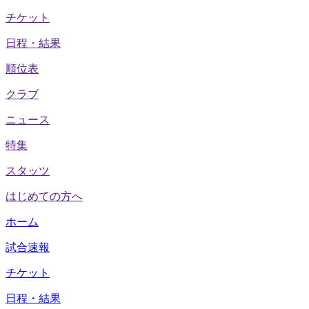
チケット
日程・結果
順位表
クラブ
ニュース
特集
スタッツ
はじめての方へ
ホーム
試合速報
チケット
日程・結果