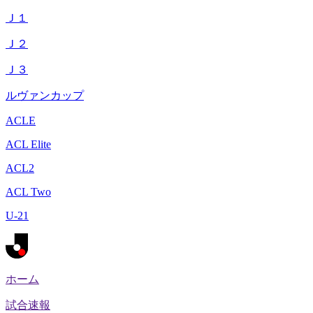
Ｊ１
Ｊ２
Ｊ３
ルヴァンカップ
ACLE
ACL Elite
ACL2
ACL Two
U-21
ホーム
試合速報