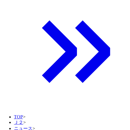
TOP
>
Ｊ２
>
ニュース
>