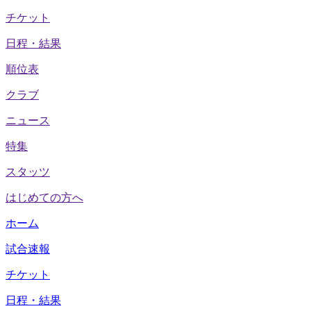
チケット
日程・結果
順位表
クラブ
ニュース
特集
スタッツ
はじめての方へ
ホーム
試合速報
チケット
日程・結果