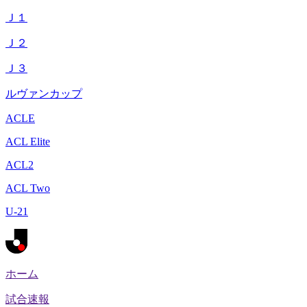
Ｊ１
Ｊ２
Ｊ３
ルヴァンカップ
ACLE
ACL Elite
ACL2
ACL Two
U-21
ホーム
試合速報