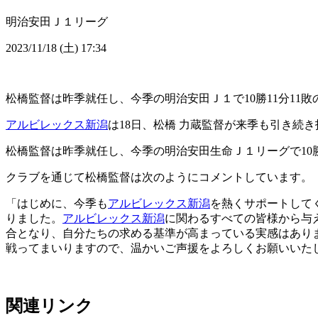
明治安田Ｊ１リーグ
2023/11/18 (土) 17:34
松橋監督は昨季就任し、今季の明治安田Ｊ１で10勝11分11敗
アルビレックス新潟
は18日、松橋 力蔵監督が来季も引き続
松橋監督は昨季就任し、今季の明治安田生命Ｊ１リーグで10勝
クラブを通じて松橋監督は次のようにコメントしています。
「はじめに、今季も
アルビレックス新潟
を熱くサポートして
りました。
アルビレックス新潟
に関わるすべての皆様から与
合となり、自分たちの求める基準が高まっている実感はあり
戦ってまいりますので、温かいご声援をよろしくお願いいた
関連リンク