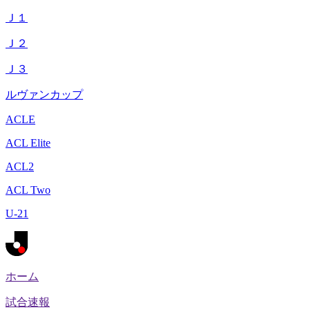
Ｊ１
Ｊ２
Ｊ３
ルヴァンカップ
ACLE
ACL Elite
ACL2
ACL Two
U-21
ホーム
試合速報