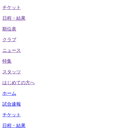
チケット
日程・結果
順位表
クラブ
ニュース
特集
スタッツ
はじめての方へ
ホーム
試合速報
チケット
日程・結果