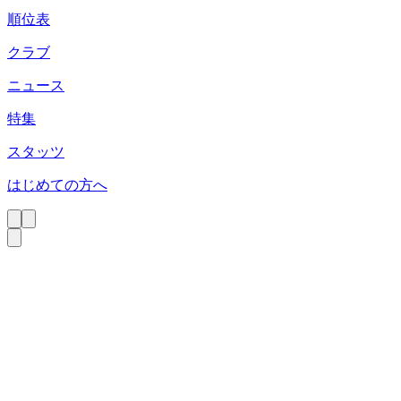
順位表
クラブ
ニュース
特集
スタッツ
はじめての方へ