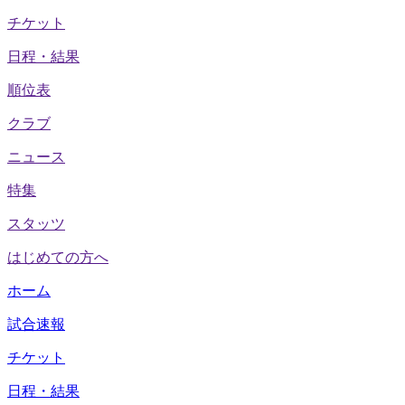
チケット
日程・結果
順位表
クラブ
ニュース
特集
スタッツ
はじめての方へ
ホーム
試合速報
チケット
日程・結果