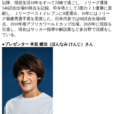
以降、現役生活18年をすべて川崎で過ごし、Ｊリーグ通算
546試合出場83得点を記録。司令塔として3度のＪ１優勝に貢
献し、Ｊリーグベストイレブンに8度選出、16年にはＪリー
グ最優秀選手賞を受賞した。日本代表では68試合出場6得
点。2010年南アフリカワールドカップ出場。2020年に現役を
引退し、現在はサッカー指導や解説業など多分野で活躍をし
ている。
●プレゼンター 本並 健治（ほんなみ けんじ）さん