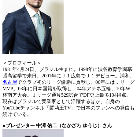
＜プロフィール＞
1981年4月24日、ブラジル生まれ。1998年に渋谷教育学園幕
張高留学で来日。2001年にＪ１広島でＪ１デビュー。浦和、
名古屋
でクラブ初のリーグ優勝に貢献し、06年にはＪリーグ
MVP。03年に日本国籍を取得し、04年アテネ五輪、10年W
杯南ア大会。Ｊリーグ通算529試合でDF史上最多104得点。
現在はブラジルで実業家として活躍するほか、自身の
YouTubeチャンネル「闘莉王TV」で日本のファンへの発信も
続けている。
●プレゼンター 中澤 佑二（なかざわ ゆうじ）さん