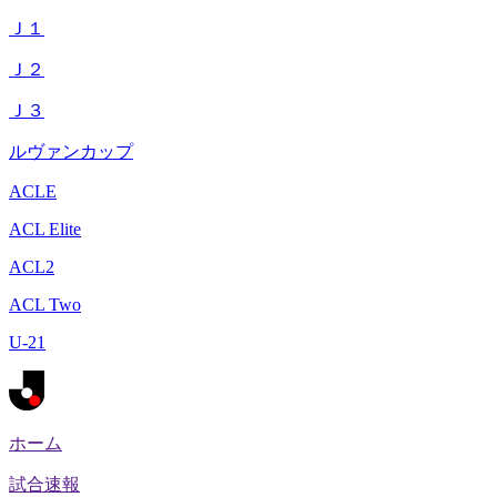
Ｊ１
Ｊ２
Ｊ３
ルヴァンカップ
ACLE
ACL Elite
ACL2
ACL Two
U-21
ホーム
試合速報