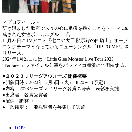
＜プロフィール＞
研ぎ澄ました歌声で人々の心に爪痕を残すことをテーマに結
成された女性ボーカルグループ。
11月22日にTVアニメ『七つの大罪 黙示録の四騎士』オープ
ニングテーマとなっているニューシングル「UP TO ME!」を
リリース。
2024年1月21日には「Little Glee Monster Live Tour 2023
“Fanfare”」ファイナル公演をパシフィコ横浜にて開催する。
■２０２３Ｊリーグアウォーズ 開催概要
●開催日時：2023年12月5日（火）18:20～（予定）
●内容：2023シーズン J1リーグ各賞の発表、表彰を実施
●出席者：各賞受賞者
●配信：調整中
●一般観覧：一般観覧者を募集して実施
TOP
>