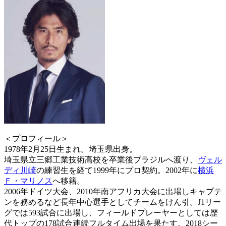
＜プロフィール＞
1978年2月25日生まれ。埼玉県出身。
埼玉県立三郷工業技術高校を卒業後ブラジルへ渡り、
ヴェル
ディ川崎
の練習生を経て1999年にプロ契約。2002年に
横浜
Ｆ・マリノス
へ移籍。
2006年ドイツ大会、2010年南アフリカ大会に出場しキャプテ
ンを務めるなど長年中心選手としてチームをけん引。J1リー
グでは593試合に出場し、フィールドプレーヤーとしては歴
代トップの178試合連続フルタイム出場を果たす。2018シー