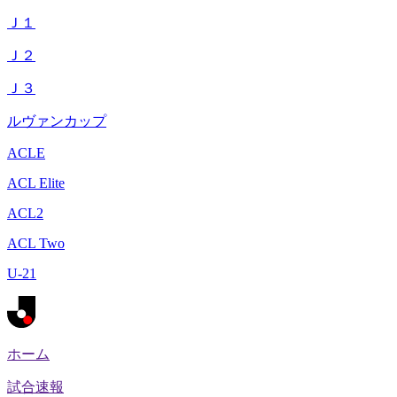
Ｊ１
Ｊ２
Ｊ３
ルヴァンカップ
ACLE
ACL Elite
ACL2
ACL Two
U-21
ホーム
試合速報