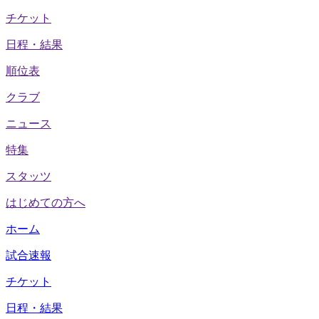
チケット
日程・結果
順位表
クラブ
ニュース
特集
スタッツ
はじめての方へ
ホーム
試合速報
チケット
日程・結果